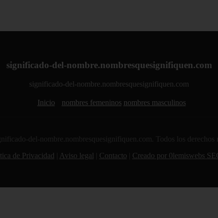
significado-del-nombre.nombresquesignifiquen.com
significado-del-nombre.nombresquesignifiquen.com
Inicio
nombres femeninos
nombres masculinos
nificado-del-nombre.nombresquesignifiquen.com. Todos los derechos 
tica de Privacidad
|
Aviso legal
|
Contacto
|
Creado por 0lemiswebs SE