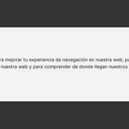
ra mejorar tu experiencia de navegación en nuestra web, p
lizados y contenido de calidad en significado-del-nombre.nombresquesig
n nuestra web y para comprender de donde llegan nuestros v