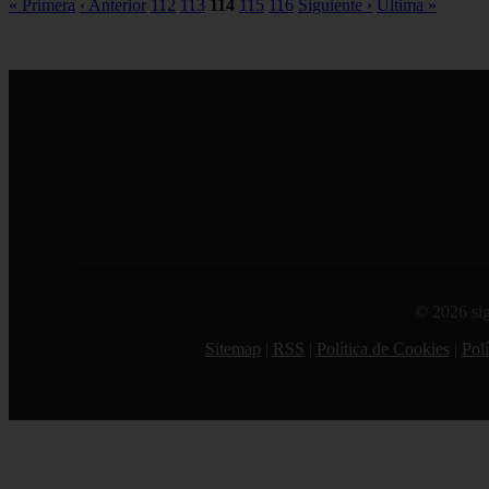
« Primera
‹ Anterior
112
113
114
115
116
Siguiente ›
Última »
© 2026 sig
Sitemap
|
RSS
|
Política de Cookies
|
Polí