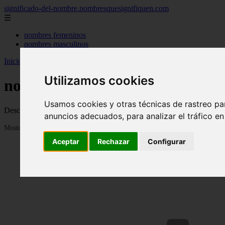
significado-del-nombre.nombresquesignifiquen.com
☰
nombres femeninos
nombres masculinos
Inicio
>
nombres
>
Página 114
Utilizamos cookies
nombres
Usamos cookies y otras técnicas de rastreo pa
Descubre todas las noticias de la categoría nombres. Artículos actua
anuncios adecuados, para analizar el tráfico e
Mostrando 2713 - 2736 de 3040 artículos
Aceptar
Rechazar
Configurar