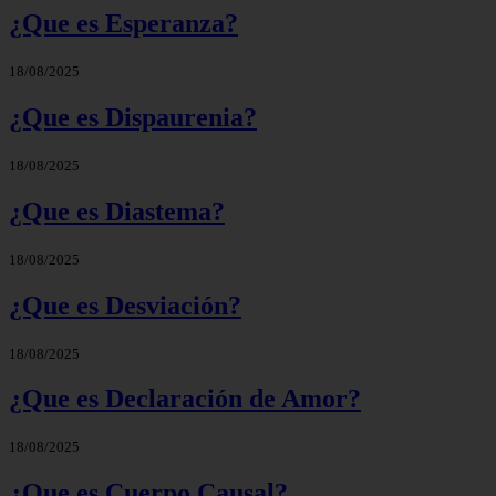
¿Que es Esperanza?
18/08/2025
¿Que es Dispaurenia?
18/08/2025
¿Que es Diastema?
18/08/2025
¿Que es Desviación?
18/08/2025
¿Que es Declaración de Amor?
18/08/2025
¿Que es Cuerpo Causal?