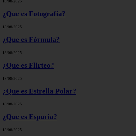
18/08/2025
¿Que es Fotografía?
18/08/2025
¿Que es Fórmula?
18/08/2025
¿Que es Flirteo?
18/08/2025
¿Que es Estrella Polar?
18/08/2025
¿Que es Espuria?
18/08/2025