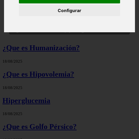
Configurar
Significado de Candela | Que significa el nombre
¿Que es Humanización?
18/08/2025
¿Que es Hipovolemia?
18/08/2025
Hiperglucemia
18/08/2025
¿Que es Golfo Pérsico?