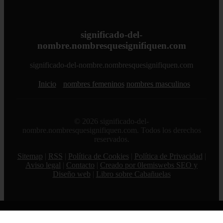
significado-del-
nombre.nombresquesignifiquen.com
significado-del-nombre.nombresquesignifiquen.com
Inicio
nombres femeninos
nombres masculinos
© 2026 significado-del-
nombre.nombresquesignifiquen.com. Todos los derechos
reservados.
Sitemap
|
RSS
|
Política de Cookies
|
Política de Privacidad
|
Aviso legal
|
Contacto
|
Creado por 0lemiswebs SEO y
Diseño web
|
Libro sobre Cabañuelas