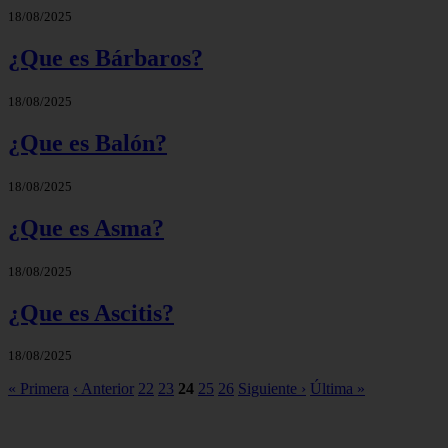
18/08/2025
¿Que es Bárbaros?
18/08/2025
¿Que es Balón?
18/08/2025
¿Que es Asma?
18/08/2025
¿Que es Ascitis?
18/08/2025
« Primera
‹ Anterior
22
23
24
25
26
Siguiente ›
Última »