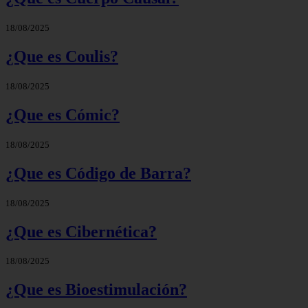
18/08/2025
¿Que es Coulis?
18/08/2025
¿Que es Cómic?
18/08/2025
¿Que es Código de Barra?
18/08/2025
¿Que es Cibernética?
18/08/2025
¿Que es Bioestimulación?