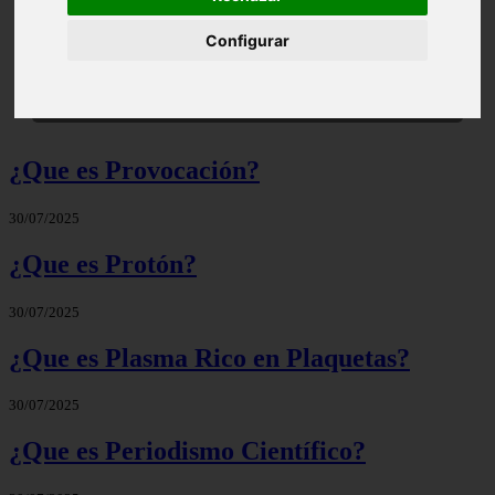
Configurar
Significado de Candela | Que significa el nombre
¿Que es Provocación?
30/07/2025
¿Que es Protón?
30/07/2025
¿Que es Plasma Rico en Plaquetas?
30/07/2025
¿Que es Periodismo Científico?