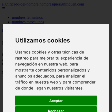
significado-del-nombre.nombresquesignifiquen.com
☰
nombres femeninos
nombres masculinos
Inicio
>
nombres
>
Página 48
Utilizamos cookies
nombres
Usamos cookies y otras técnicas de
Descubre todas las noticias de la categoría nombres. Artículos
rastreo para mejorar tu experiencia de
actualizados y contenido de calidad en significado-del-
navegación en nuestra web, para
nombre.nombresquesignifiquen.com.
mostrarte contenidos personalizados y
Mostrando 1129 - 1152 de 3040 artículos
anuncios adecuados, para analizar el
tráfico en nuestra web y para comprender
de donde llegan nuestros visitantes.
Aceptar
❮
❯
Rechazar