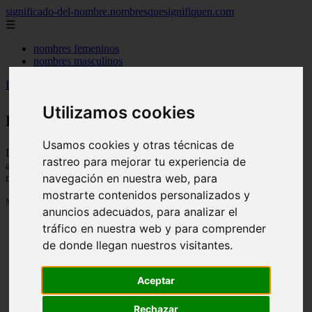
significado-del-nombre.nombresquesignifiquen.com
☰
nombres femeninos
nombres masculinos
Inicio
>
nombres
>
Página 78
Utilizamos cookies
nombres
Usamos cookies y otras técnicas de
Descubre todas las noticias de la categoría nombres. Artículos
rastreo para mejorar tu experiencia de
actualizados y contenido de calidad en significado-del-
navegación en nuestra web, para
nombre.nombresquesignifiquen.com.
mostrarte contenidos personalizados y
Mostrando 1849 - 1872 de 3040 artículos
anuncios adecuados, para analizar el
tráfico en nuestra web y para comprender
de donde llegan nuestros visitantes.
Aceptar
❮
❯
Rechazar