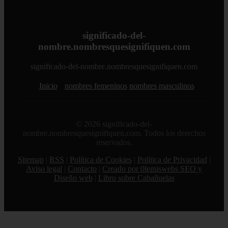
significado-del-
nombre.nombresquesignifiquen.com
significado-del-nombre.nombresquesignifiquen.com
Inicio
nombres femeninos
nombres masculinos
© 2026 significado-del-
nombre.nombresquesignifiquen.com. Todos los derechos
reservados.
Sitemap
|
RSS
|
Política de Cookies
|
Política de Privacidad
|
Aviso legal
|
Contacto
|
Creado por 0lemiswebs SEO y
Diseño web
|
Libro sobre Cabañuelas