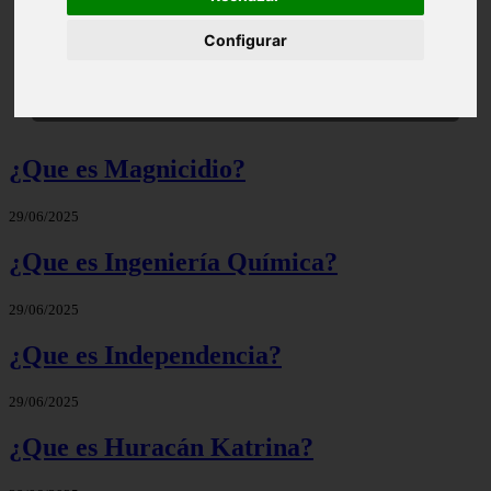
Configurar
Significado de Candela | Que significa el nombre
¿Que es Magnicidio?
29/06/2025
¿Que es Ingeniería Química?
29/06/2025
¿Que es Independencia?
29/06/2025
¿Que es Huracán Katrina?