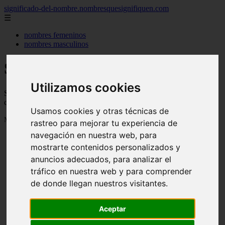
significado-del-nombre.nombresquesignifiquen.com
☰
nombres femeninos
nombres masculinos
Significado de los nombres
Utilizamos cookies
Significado de los nombres, su personalidad, de donde vienen y
cuanta gente se llama así
Usamos cookies y otras técnicas de
Mostrando 1 - 24 de 3040 artículos
rastreo para mejorar tu experiencia de
navegación en nuestra web, para
mostrarte contenidos personalizados y
anuncios adecuados, para analizar el
tráfico en nuestra web y para comprender
de donde llegan nuestros visitantes.
❮
❯
Aceptar