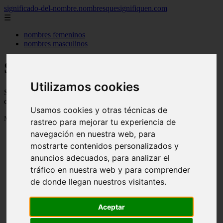
significado-del-nombre.nombresquesignifiquen.com
☰
nombres femeninos
nombres masculinos
Significado de los nombres
Utilizamos cookies
Significado de los nombres, su personalidad, de donde vienen y
cuanta gente se llama así
Usamos cookies y otras técnicas de
Mostrando 1 - 24 de 3040 artículos
rastreo para mejorar tu experiencia de
navegación en nuestra web, para
mostrarte contenidos personalizados y
anuncios adecuados, para analizar el
tráfico en nuestra web y para comprender
de donde llegan nuestros visitantes.
❮
❯
Aceptar