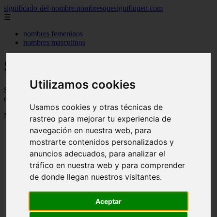
significado-del-nombre.nombresquesignifiquen.com
☰
nombres femeninos
nombres masculinos
Significado de los nombres
Utilizamos cookies
Significado de los nombres, su personalidad, de donde vienen y
cuanta gente se llama así
Usamos cookies y otras técnicas de
Mostrando 1 - 24 de 3040 artículos
rastreo para mejorar tu experiencia de
navegación en nuestra web, para
mostrarte contenidos personalizados y
anuncios adecuados, para analizar el
tráfico en nuestra web y para comprender
de donde llegan nuestros visitantes.
❮
❯
Aceptar