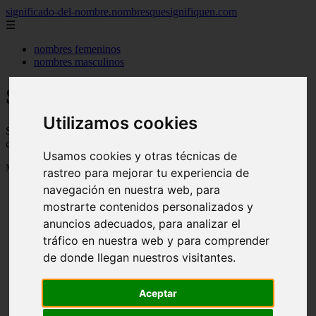
significado-del-nombre.nombresquesignifiquen.com
☰
nombres femeninos
nombres masculinos
Significado de los nombres
Utilizamos cookies
Significado de los nombres, su personalidad, de donde vienen y
cuanta gente se llama así
Usamos cookies y otras técnicas de
Mostrando 1 - 24 de 3040 artículos
rastreo para mejorar tu experiencia de
navegación en nuestra web, para
mostrarte contenidos personalizados y
anuncios adecuados, para analizar el
tráfico en nuestra web y para comprender
de donde llegan nuestros visitantes.
❮
❯
Aceptar