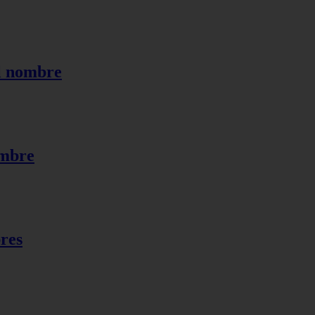
el nombre
ombre
bres