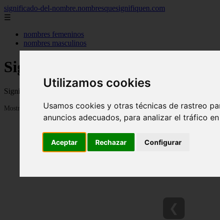
significado-del-nombre.nombresquesignifiquen.com
☰
nombres femeninos
nombres masculinos
Significado de los nombres
Utilizamos cookies
Significado de los nombres, su personalidad, de donde vienen y cuanta
Usamos cookies y otras técnicas de rastreo pa
Mostrando 1 - 24 de 3040 artículos
anuncios adecuados, para analizar el tráfico e
Aceptar
Rechazar
Configurar
❮