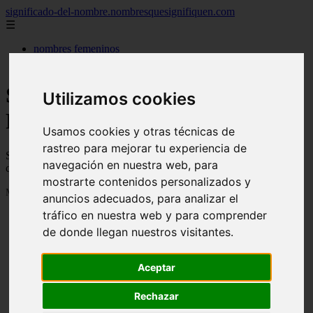
significado-del-nombre.nombresquesignifiquen.com
☰
nombres femeninos
nombres masculinos
Significado de los nombres -
Utilizamos cookies
Página 127
Usamos cookies y otras técnicas de
rastreo para mejorar tu experiencia de
Significado de los nombres, su personalidad, de donde vienen y
navegación en nuestra web, para
cuanta gente se llama así
mostrarte contenidos personalizados y
Mostrando 3025 - 3040 de 3040 artículos
anuncios adecuados, para analizar el
tráfico en nuestra web y para comprender
de donde llegan nuestros visitantes.
Aceptar
Rechazar
❮
❯