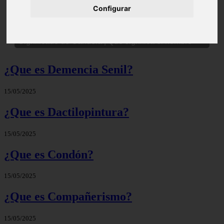
Configurar
Significado de Candela | Que significa el nombre
¿Que es Demencia Senil?
15/05/2025
¿Que es Dactilopintura?
15/05/2025
¿Que es Condón?
15/05/2025
¿Que es Compañerismo?
15/05/2025