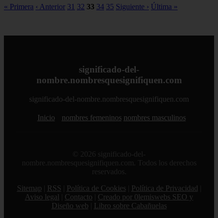
« Primera
‹ Anterior
31
32
33
34
35
Siguiente ›
Última »
significado-del-
nombre.nombresquesignifiquen.com
significado-del-nombre.nombresquesignifiquen.com
Inicio
nombres femeninos
nombres masculinos
© 2026 significado-del-
nombre.nombresquesignifiquen.com. Todos los derechos
reservados.
Sitemap
|
RSS
|
Política de Cookies
|
Política de Privacidad
|
Aviso legal
|
Contacto
|
Creado por 0lemiswebs SEO y
Diseño web
|
Libro sobre Cabañuelas