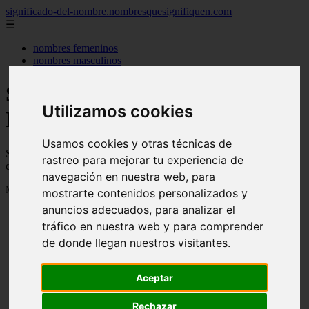
significado-del-nombre.nombresquesignifiquen.com
☰
nombres femeninos
nombres masculinos
Significado de los nombres -
Utilizamos cookies
Página 33
Usamos cookies y otras técnicas de
Significado de los nombres, su personalidad, de donde vienen y
rastreo para mejorar tu experiencia de
cuanta gente se llama así
navegación en nuestra web, para
Mostrando 769 - 792 de 3040 artículos
mostrarte contenidos personalizados y
anuncios adecuados, para analizar el
tráfico en nuestra web y para comprender
de donde llegan nuestros visitantes.
Aceptar
❮
❯
Rechazar