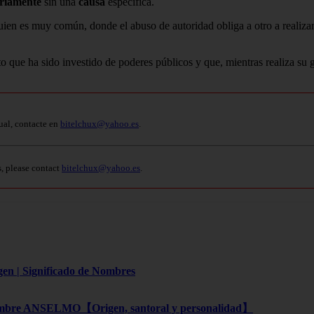
ariamente
sin una
causa
específica.
ien es muy común, donde el abuso de autoridad obliga a otro a realizar
eto que ha sido investido de poderes públicos y que, mientras realiza su
ual, contacte en
bitelchux@yahoo.es
.
s, please contact
bitelchux@yahoo.es
.
gen | Significado de Nombres
bre ANSELMO【Origen, santoral y personalidad】