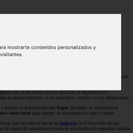
ara mostrarte contenidos personalizados y
isitantes.
vidor público. Se basa en una
relación de poder desigual
, en la cual
o posición social
.
alguien que se encuentra en una situación de dependencia o
ra su propio beneficio, y no para hacer cambios en sus obligaciones.
e incluso en la privacidad del
hogar
. En tanto, la modalidad es
ísica sobre otros
para obtener de esta manera lo que él quiere.
íticas que exceden el uso de la
violencia
en el desarrollo de sus
blar de abuso de autoridad por parte de esta fuerza de seguridad cuando