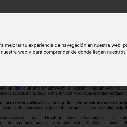
ra mejorar tu experiencia de navegación en nuestra web, p
n nuestra web y para comprender de donde llegan nuestros v
nción pública
, es decir en la práctica o intercambio social
diario
del ser
uentran en una situación de inferioridad debido a su
posición de poder 
uando un
líder
o un superior aprovecha su posición y sus atribuciones a 
ersona accede a una carga o una función aprovecha el poder otorgado pa
e ocurrir en varias áreas, en la política, en un contexto de trabajo
e la máquina obtenga este objetivo? Obtiene amenaza y
ejerce violencia f
hos casos de la policía. Desafortunadamente, hay muchos casos de pol
ía recibió un golpe durante su arresto o en prisión. También se puede ha