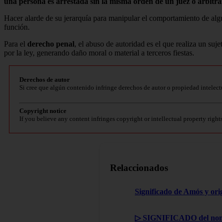
una persona es arrestada sin la misma orden de un juez o arbitr
Hacer alarde de su jerarquía para manipular el comportamiento de algu
función.
Para el
derecho penal
, el abuso de autoridad es el que realiza un suj
por la ley, generando daño moral o material a terceros fiestas.
Derechos de autor
Si cree que algún contenido infringe derechos de autor o propiedad intelect
Copyright notice
If you believe any content infringes copyright or intellectual property right
Relaccionados
Significado de Amós y ori
▷ SIGNIFICADO del nom