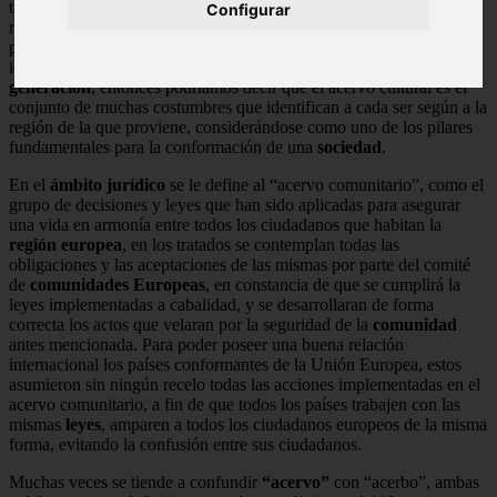
también abarca el tipo de platillos o
gastronomía
típica de cada
Configurar
región, las costumbres en vestimenta, religiosas y cotidianas que
pueden identificar las diferentes localidades de un país; siguiendo la
idea de esto, y estas hábitos van heredándose de
generación en
generación
, entonces podríamos decir que el acervo cultural es el
conjunto de muchas costumbres que identifican a cada ser según a la
región de la que proviene, considerándose como uno de los pilares
fundamentales para la conformación de una
sociedad
.
En el
ámbito jurídico
se le define al “acervo comunitario”, como el
grupo de decisiones y leyes que han sido aplicadas para asegurar
una vida en armonía entre todos los ciudadanos que habitan la
región europea
, en los tratados se contemplan todas las
obligaciones y las aceptaciones de las mismas por parte del comité
de
comunidades Europeas
, en constancia de que se cumplirá la
leyes implementadas a cabalidad, y se desarrollaran de forma
correcta los actos que velaran por la seguridad de la
comunidad
antes mencionada. Para poder poseer una buena relación
internacional los países conformantes de la Unión Europea, estos
asumieron sin ningún recelo todas las acciones implementadas en el
acervo comunitario, a fin de que todos los países trabajen con las
mismas
leyes
, amparen a todos los ciudadanos europeos de la misma
forma, evitando la confusión entre sus ciudadanos.
Muchas veces se tiende a confundir
“acervo”
con “acerbo”, ambas