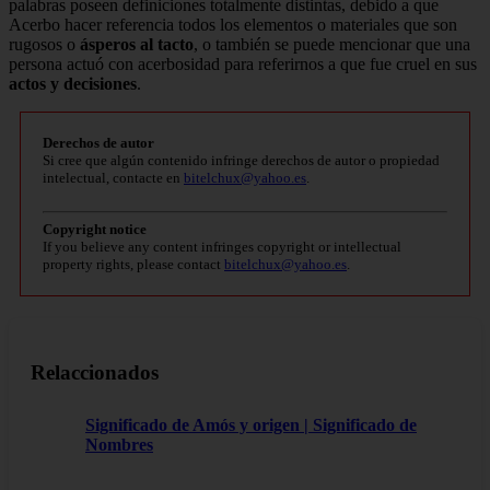
palabras poseen definiciones totalmente distintas, debido a que
Acerbo hacer referencia todos los elementos o materiales que son
rugosos o
ásperos al tacto
, o también se puede mencionar que una
persona actuó con acerbosidad para referirnos a que fue cruel en sus
actos y decisiones
.
Derechos de autor
Si cree que algún contenido infringe derechos de autor o propiedad
intelectual, contacte en
bitelchux@yahoo.es
.
Copyright notice
If you believe any content infringes copyright or intellectual
property rights, please contact
bitelchux@yahoo.es
.
Relaccionados
Significado de Amós y origen | Significado de
Nombres