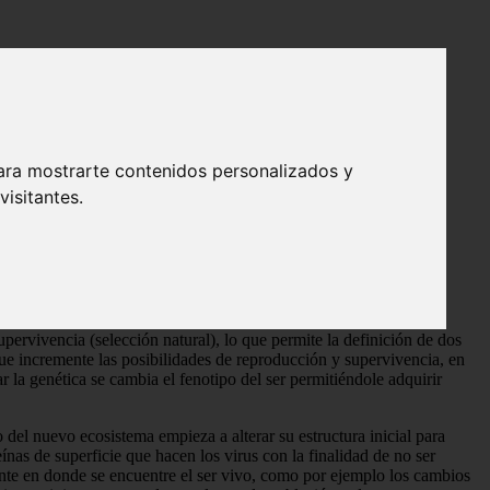
ara mostrarte contenidos personalizados y
isitantes.
crita de distintas maneras, de forma fisiológica puede
e
.
pervivencia (selección natural), lo que permite la definición de dos
 que incremente las posibilidades de reproducción y supervivencia, en
ar la genética se cambia el fenotipo del ser permitiéndole adquirir
 del nuevo ecosistema empieza a alterar su estructura inicial para
nas de superficie que hacen los virus con la finalidad de no ser
ente en donde se encuentre el ser vivo, como por ejemplo los cambios