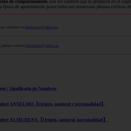
ción de comportamiento
, son los cambios que se producen en el organ
n la época de apareamiento posee todas sus numerosas plumas exóticas des
ual, contacte en
bitelchux@yahoo.es
.
s, please contact
bitelchux@yahoo.es
.
gen | Significado de Nombres
bre ANSELMO【Origen, santoral y personalidad】
bre ALMUDENA【Origen, santoral, personalidad】