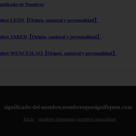
ignificado de Nombres
bre LEÓN【Origen, santoral y personalidad】
bre JARED【Origen, santoral y personalidad】
mbre WENCESLAO【Origen, santoral y personalidad】
significado-del-nombre.nombresquesignifiquen.com
Inicio
nombres femeninos
nombres masculinos