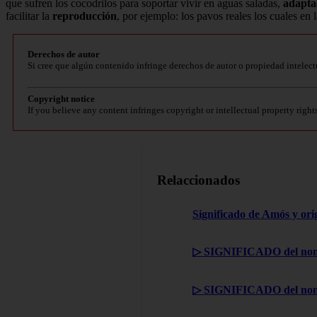
que sufren los cocodrilos para soportar vivir en aguas saladas,
adapta
facilitar la
reproducción
, por ejemplo: los pavos reales los cuales e
Derechos de autor
Si cree que algún contenido infringe derechos de autor o propiedad intelect
Copyright notice
If you believe any content infringes copyright or intellectual property right
Relaccionados
Significado de Amós y ori
▷ SIGNIFICADO del nom
▷ SIGNIFICADO del nom