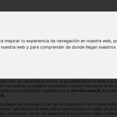
ra mejorar tu experiencia de navegación en nuestra web, p
n nuestra web y para comprender de donde llegan nuestros v
cosistema
en donde se encuentra localizado; la adaptación puede ser des
 ser, en la búsqueda de lograr una compensación con su nuevo
ambient
rita como las características nuevas en una población de acuerdo a su su
ión como patrón, es cualquier característica externa o interna de un ser
 cambios a nivel genético originados por la
selección natural
, al cambi
cie
.
la adaptación morfológica, este tipo de adaptación el ser viviente dentro
mo” aplicado por los virus, este se caracteriza por el cambio de proteí
ica o funcional, este tipo de adaptación se va a suscitar según el ambi