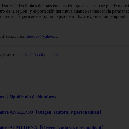
entro de los límites del país en cuestión, gracias a esto se puede mencio
o de la región, y exportación definitiva cuando la mercancía permanece
mercancía permanece por un lapso definido, y exportación temporal cua
ual, contacte en
bitelchux@yahoo.es
.
s, please contact
bitelchux@yahoo.es
.
gen | Significado de Nombres
bre ANSELMO【Origen, santoral y personalidad】
bre ALMUDENA【Origen, santoral, personalidad】