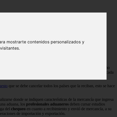
ara mostrarte contenidos personalizados y
isitantes.
ción, esto para vigilar que no se practique el
contrabando
así como
les que de forma legal debe ser cancelado por la movilización de cada
uesto
que se debe cancelar todos los países que la reciban, esto se hace
lizarse donde se indiquen características de la mercancía que ingresa
 una aduana, los
profesionales aduaneros
deben cursar estudios
rga del
chequeo
en cuanto a recibimiento y envió de mercancía, a su
eraciones de importación y exportación.