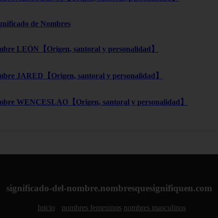
ignificado de Nombres
bre LEÓN【Origen, santoral y personalidad】
bre JARED【Origen, santoral y personalidad】
mbre WENCESLAO【Origen, santoral y personalidad】
significado-del-nombre.nombresquesignifiquen.com
Inicio
nombres femeninos
nombres masculinos