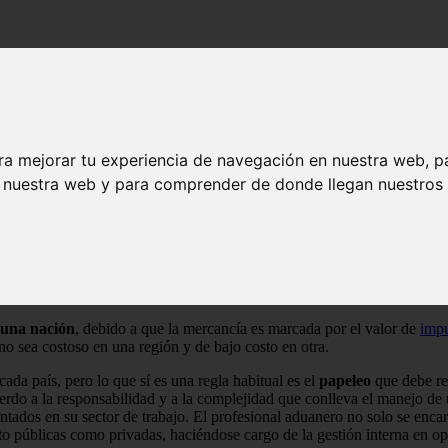
ra mejorar tu experiencia de navegación en nuestra web, p
n nuestra web y para comprender de donde llegan nuestros v
 marítimo como terrestre de la mercancía que entra y que sale de una na
mentadas, a su vez tiene como finalidad velar por el pago de los arance
 una nación
, debido a que la mercancía es marcada por el valor de
imp
 no sea costoso en una región y de bajo costo en otra.
da país, pero lo que sí es una regla habitual es el
papeleo
que debe rea
erdo a la responsabilidad y a la complejidad que conlleva el manejo de
tados en su sector de trabajo. El profesional aduanero no solo se enca
o públicas como privadas, haciéndose cargo de la gestión interna en op