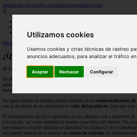
significado-del-nombre.nombresquesignifiquen.com
☰
Inicio
nombres femeninos
nombres masculinos
Utilizamos cookies
Inicio
>
nombres
>
¿Que es Aduana?
Usamos cookies y otras técnicas de rastreo pa
¿Que es Aduana?
anuncios adecuados, para analizar el tráfico e
📅 01/06/2025
Aceptar
Rechazar
Configurar
Se define como aduana a la estación donde se genera un
control
tanto
también que el
transporte
de dichos objetos cumplan las reglas imple
mercancía.
De igual manera la aduana aporta bastante en la
comercialización de
con la finalidad de no modificar el
valor del producto
, para que este
El cumplimiento de leyes aplicadas en las aduanas van a depender de ca
a la nación, así como también el destino específico del mismo. De acu
universitarios donde manejan a cabalidad los códigos y leyes implemen
vez puede laborar en el ámbito de
comercio exterior
en empresas tant