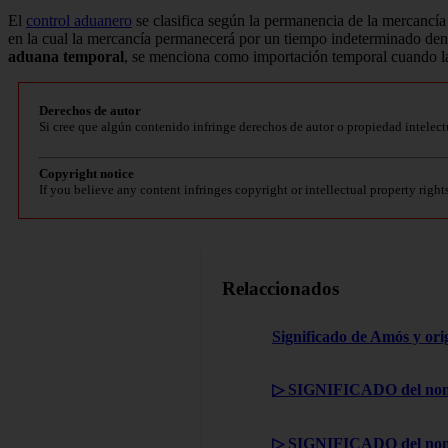
El
control aduanero
se clasifica según la permanencia de la mercancía d
en la cual la mercancía permanecerá por un tiempo indeterminado dentr
aduana temporal
, se menciona como importación temporal cuando la 
Derechos de autor
Si cree que algún contenido infringe derechos de autor o propiedad intelect
Copyright notice
If you believe any content infringes copyright or intellectual property right
Relaccionados
Significado de Amós y ori
▷ SIGNIFICADO del nom
▷ SIGNIFICADO del nom