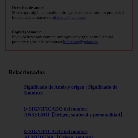
Derechos de autor
Si cree que algún contenido infringe derechos de autor o propiedad
intelectual, contacte en
bitelchux@yahoo.es
.
Copyright notice
If you believe any content infringes copyright or intellectual
property rights, please contact
bitelchux@yahoo.es
.
Relaccionados
Significado de Amós y origen | Significado de
Nombres
▷ SIGNIFICADO del nombre
ANSELMO【Origen, santoral y personalidad】
▷ SIGNIFICADO del nombre
ALMUDENA【Origen, santoral,