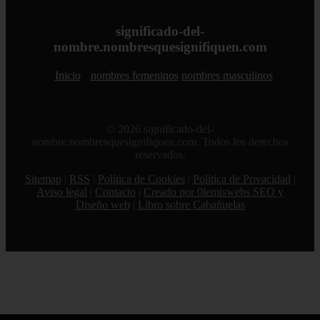
significado-del-
nombre.nombresquesignifiquen.com
Inicio
nombres femeninos
nombres masculinos
© 2026 significado-del-
nombre.nombresquesignifiquen.com. Todos los derechos
reservados.
Sitemap
|
RSS
|
Política de Cookies
|
Política de Privacidad
|
Aviso legal
|
Contacto
|
Creado por 0lemiswebs SEO y
Diseño web
|
Libro sobre Cabañuelas