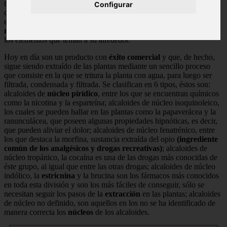
tienen el poder de embriagar a un individuo, gracias a la gran
Configurar
cantidad de alcaloides que contienen. Fue descubierto gracias a la
experimentación de los antiguos con plantas, con las que creaban
medicinas
rudimentarias para dar una solución a sus problemas con
los elementos que tenían a su alrededor.
Hoy en día son un producto con
éxito comercial
y que, de hecho,
sigue siendo extraído de las plantas mediante un sencillo proceso
que consiste en la que se tritura la planta con agua, para luego ser
filtrada, condensada y filtrada. Se clasifican en 6 tipos, éstos son:
alcaloides de
núcleo pirídico
, entre los que se encuentran químicos
como la nicotina y la esparteína; alcaloides de núcleo isoquinoleico,
los cuales se pueden hallar en las plantas como la papaverácea y la
ranunculácea, que poseen algunas propiedades hipnóticas, es decir,
que pueden aliviar el dolor; alcaloides de núcleo fenatrénico, entre
los que destaca la morfina, sustancia extraída del opio
(ingrediente
común de los analgésicos y drogas recreativas)
; alcaloides de
núcleo tropánico, la cocaína es una de las drogas más conocidas de
éste grupo, al igual que entre las otras drogas; alcaloides de núcleo
indólico, la
estricnina
y la brucina son los fármacos más conocidos
en toda esta división y son los más fáciles de conseguir, sólo se
necesitan seguir los pasos de la
extracción
en las plantas; alcaloides
de núcleo no definido, son aquellos en los no se ha identificado de
manera correcta los
núcleos
de los alcaloides.