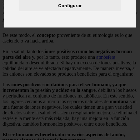
(pr. anienai), primera persona del
singular
del presente del modo
Configurar
indicativo del verbo cuya traducción corresponde a “ir hacia arriba,
ascender”. Formado por la partícula ἀνά (pr. aná) que significa arriba
y por el verbo ἰέναι (pr. ienai), cuya traducción corresponde al
significado de “ir”.
De este modo, el
concepto
proveniente de su etimología es lo que
asciende o va hacia arriba.
En la salud; tanto los
iones positivos como los negativos forman
parte del aire
y, por lo tanto, esto produce una
atmósfera
equilibrada o desequilibrada. Si hay un exceso de iones positivos, la
calidad del aire se ve afectada negativamente. De manera inversa, si
los aniones son elevados se producen beneficios para el organismo.
Los
iones positivos son dañinos para el ser humano, ya que
incrementan la presión y acidez en la sangre
, debilitan los huesos
y perjudican al conjunto de funciones metabólicas. En este sentido,
los lugares cercanos al mar o los espacios naturales de
montaña
son
una fuente de iones negativos, los cuales tienen una gran variedad
de efectos sobre la salud: el sistema respiratorio mejora, se elimina el
estrés y la mente está más relajada, hay una mejora en la función
digestiva, cambios hormonales positivos, entre otros beneficios.
El ser humano es beneficiado en varios aspectos del anión,