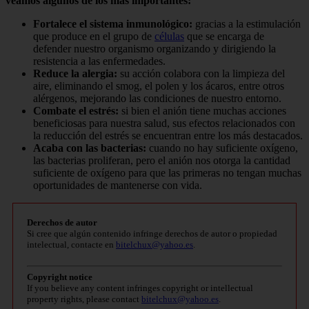
veamos algunos de los más importantes:
Fortalece el sistema inmunológico:
gracias a la estimulación
que produce en el grupo de
células
que se encarga de
defender nuestro organismo organizando y dirigiendo la
resistencia a las enfermedades.
Reduce la alergia:
su acción colabora con la limpieza del
aire, eliminando el smog, el polen y los ácaros, entre otros
alérgenos, mejorando las condiciones de nuestro entorno.
Combate el estrés:
si bien el anión tiene muchas acciones
beneficiosas para nuestra salud, sus efectos relacionados con
la reducción del estrés se encuentran entre los más destacados.
Acaba con las bacterias:
cuando no hay suficiente oxígeno,
las bacterias proliferan, pero el anión nos otorga la cantidad
suficiente de oxígeno para que las primeras no tengan muchas
oportunidades de mantenerse con vida.
Derechos de autor
Si cree que algún contenido infringe derechos de autor o propiedad
intelectual, contacte en
bitelchux@yahoo.es
.
Copyright notice
If you believe any content infringes copyright or intellectual
property rights, please contact
bitelchux@yahoo.es
.