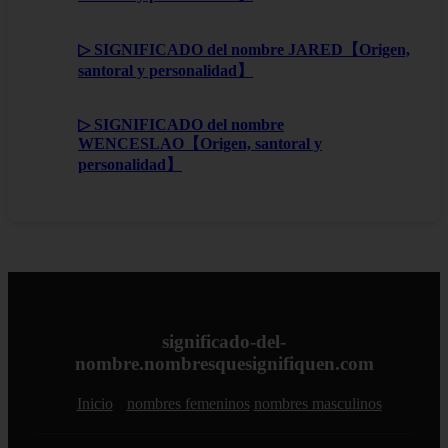
▷ SIGNIFICADO del nombre JARED【Origen,
santoral y personalidad】
▷ SIGNIFICADO del nombre
WENCESLAO【Origen, santoral y
personalidad】
significado-del-
nombre.nombresquesignifiquen.com
Inicio
nombres femeninos
nombres masculinos