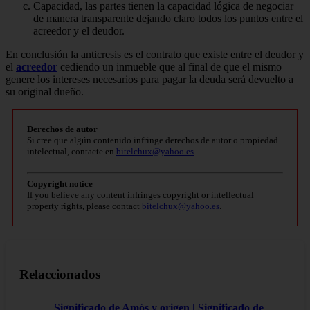
Capacidad, las partes tienen la capacidad lógica de negociar
de manera transparente dejando claro todos los puntos entre el
acreedor y el deudor.
En conclusión la anticresis es el contrato que existe entre el deudor y
el
acreedor
cediendo un inmueble que al final de que el mismo
genere los intereses necesarios para pagar la deuda será devuelto a
su original dueño.
Derechos de autor
Si cree que algún contenido infringe derechos de autor o propiedad
intelectual, contacte en
bitelchux@yahoo.es
.
Copyright notice
If you believe any content infringes copyright or intellectual
property rights, please contact
bitelchux@yahoo.es
.
Relaccionados
Significado de Amós y origen | Significado de