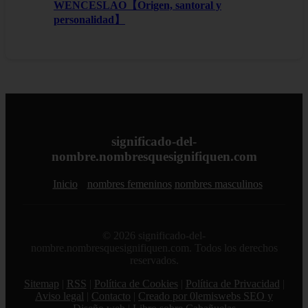
WENCESLAO【Origen, santoral y
personalidad】
significado-del-
nombre.nombresquesignifiquen.com
Inicio
nombres femeninos
nombres masculinos
© 2026 significado-del-
nombre.nombresquesignifiquen.com. Todos los derechos
reservados.
Sitemap
|
RSS
|
Política de Cookies
|
Política de Privacidad
|
Aviso legal
|
Contacto
|
Creado por 0lemiswebs SEO y