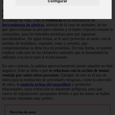
Configurar
humanos como civilización.
Desde tiempos inmemoriales, la raza humana ha aprovechado
los materiales que tiene a su alrededor
para progresar y mejorar
su calidad de vida. Esto se
evidencia
en la elaboración de
herramientas de piedras
, además de la caza de animales, de los
que aprovechaban la piel para cubrirse y el tejido corporal restante lo
consumían, pues les brindaba proteínas para que siguieran
movilizándose. De igual forma, se le sacó provecho al suelo, con la
siembra de hortalizas, vegetales, rutas y cereales, que
complementaban la dieta rica en proteínas. De esta forma, se pueden
explicar cada uno de los elementos naturales que la humanidad ha
utilizado a su favor para ir evolucionado.
En otro contexto, la palabra aprovechamiento puede adquirir un tinte
negativo. Esto se debe a que
se relaciona con la acción de tomar
ventaja por sobre otras personas
. Ejemplo de esto es el uso de
niños para la realización de actividades riesgosas, como la selección
de mica, la
materia prima del maquillaje
y productos
relacionados, cuya extracción es altamente peligrosa, pero que
carece de regulaciones apropiadas debido a que las minas se hallan
en zonas orientales muy pobres.
Derechos de autor