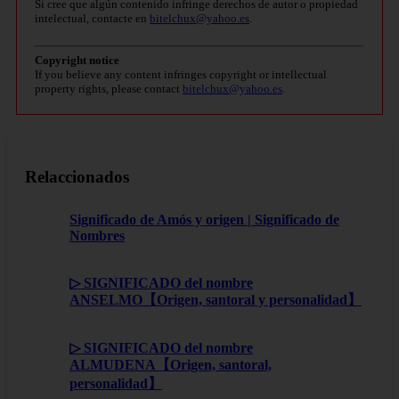
Si cree que algún contenido infringe derechos de autor o propiedad
intelectual, contacte en
bitelchux@yahoo.es
.
Copyright notice
If you believe any content infringes copyright or intellectual
property rights, please contact
bitelchux@yahoo.es
.
Relaccionados
Significado de Amós y origen | Significado de
Nombres
▷ SIGNIFICADO del nombre
ANSELMO【Origen, santoral y personalidad】
▷ SIGNIFICADO del nombre
ALMUDENA【Origen, santoral,
personalidad】