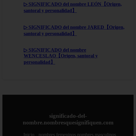
▷ SIGNIFICADO del nombre LEÓN【Origen,
santoral y personalidad】
▷ SIGNIFICADO del nombre JARED【Origen,
santoral y personalidad】
▷ SIGNIFICADO del nombre
WENCESLAO【Origen, santoral y
personalidad】
significado-del-
nombre.nombresquesignifiquen.com
Inicio
nombres femeninos
nombres masculinos