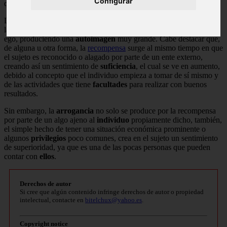
Configurar
que poseen y que otros, por un gran
infortunio
, no tendrán.
La
psicóloga Karen Horney
afirma en su teoría de la neurosis, que
la arrogancia es producto de la compensación masiva que se da al
ego, produciendo una
autoimagen
muy grande. Cabe destacar que,
de alguna u otra forma, la
recompensa
surge al mismo tiempo en que
el sujeto es reconocido o alagado por parte de un ente externo,
creando así un sentimiento de
suficiencia
, el cual se ve en aumento,
debido al concepto que el individuo empieza a tomar de sí mismo y
de las actividades que tiene
facultades
para realizar con buenos
resultados.
Sin embargo, la
arrogancia
no solo se produce por la recompensa
por parte de un algo ajeno al
individuo
propiamente dicho, también,
el simple hecho de tener una situación económica prominente o
algunos
privilegios
poco comunes, crea en el sujeto un sentimiento
de superioridad, ya que es una de las pocas personas que pueden
contar con
ellos
.
Derechos de autor
Si cree que algún contenido infringe derechos de autor o propiedad
intelectual, contacte en
bitelchux@yahoo.es
.
Copyright notice