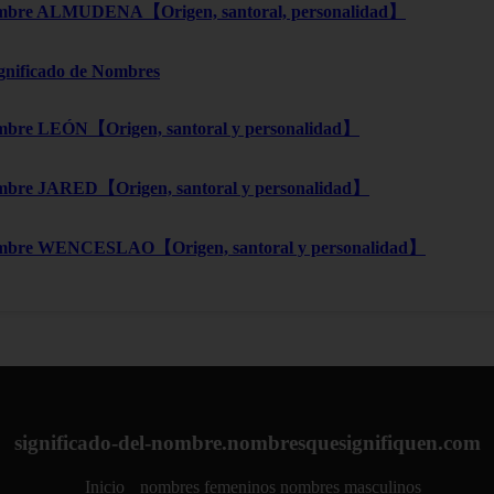
bre ALMUDENA【Origen, santoral, personalidad】
ignificado de Nombres
bre LEÓN【Origen, santoral y personalidad】
bre JARED【Origen, santoral y personalidad】
mbre WENCESLAO【Origen, santoral y personalidad】
significado-del-nombre.nombresquesignifiquen.com
Inicio
nombres femeninos
nombres masculinos