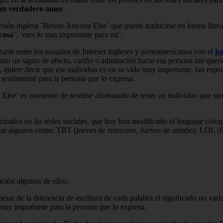
 un verdadero amor
.
resión inglesa ¨Before Anyone Else¨ que puede traducirse en forma litera
cosa
¨, ¨eres lo mas importante para mi¨.
rse entre los usuarios de Internet ingleses y norteamericanos con el
ha
mo un signo de afecto, cariño o admiración hacia esa persona tan querid
quiere decir que ese individuo es en su vida muy importante, tan especi
sentimental para la persona que lo expresa.
 Else¨ es momento de sentirse afortunado de tener un individuo que sie
arizados en las redes sociales, que hoy han modificado el lenguaje colo
ar algunos como: TBT (jueves de retroceso, Jueves de antaño), LOL (
ción algunos de ellos:
ar de la diferencia de escritura de cada palabra el significado no var
 muy importante para la persona que lo expresa.