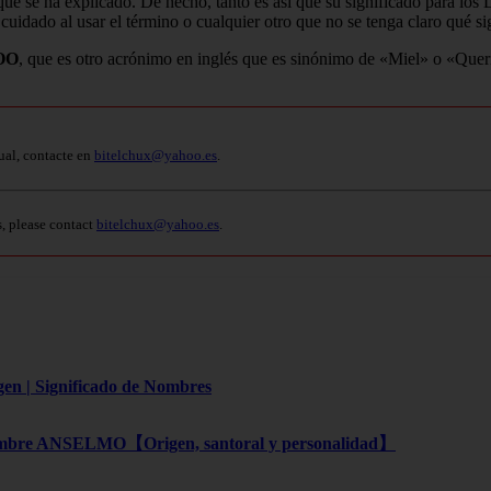
se ha explicado. De hecho, tanto es así que su significado para los Dan
r cuidado al usar el término o cualquier otro que no se tenga claro qué si
OO
, que es otro acrónimo en inglés que es sinónimo de «Miel» o «Quer
ual, contacte en
bitelchux@yahoo.es
.
s, please contact
bitelchux@yahoo.es
.
gen | Significado de Nombres
bre ANSELMO【Origen, santoral y personalidad】