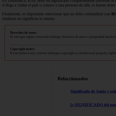
En Dinamarca, BAE tiene un significado completamente diferente al que 
si llega a visitar el país o conoce a una persona de allá, es bueno tene
Finalmente, es importante mencionar que no debe confundirse con
B
similares no significan lo mismo.
Derechos de autor
Si cree que algún contenido infringe derechos de autor o propiedad intelect
Copyright notice
If you believe any content infringes copyright or intellectual property right
Relaccionados
Significado de Amós y ori
▷ SIGNIFICADO del nom