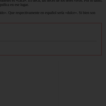
eses es «caca». Es decir, las heces de los seres vivos. Por lo tanto,
gnifica en ese lugar.
ido». Que respectivamente en español sería «dulce». Si bien son