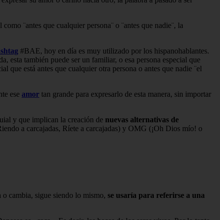
l como ¨antes que cualquier persona¨ o ¨antes que nadie¨, la
shtag
#BAE, hoy en día es muy utilizado por los hispanohablantes.
a, esta también puede ser un familiar, o esa persona especial que
al que está antes que cualquier otra persona o antes que nadie ¨el
nte ese
amor
tan grande para expresarlo de esta manera, sin importar
quial y que implican la creación de
nuevas alternativas de
Riendo a carcajadas, Ríete a carcajadas) y OMG (¡Oh Dios mío! o
ía o cambia, sigue siendo lo mismo,
se usaría para referirse a una