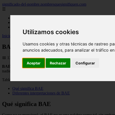
significado-del-nombre.nombresquesignifiquen.com
☰
Inicio
nombres femeninos
nombres masculinos
Utilizamos cookies
Inicio
>
nombres
>
BAE
Usamos cookies y otras técnicas de rastreo pa
BAE
anuncios adecuados, para analizar el tráfico e
📅 13/07/2025
Aceptar
Rechazar
Configurar
BAE
no es exactamente una palabra, ya que es un acrónimo o contracc
nadie» y es usado generalmente en las
redes sociales
por los jóvenes p
Tabla de Contenidos
Qué significa BAE
Diferentes interpretaciones de BAE
Qué significa BAE
Como ya se mencionó, el BAE no es una palabra como tal, sin embargo, 