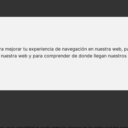
ra mejorar tu experiencia de navegación en nuestra web, p
n nuestra web y para comprender de donde llegan nuestros v
ión referido en el idioma inglés, cuyo significado es
Before Anyone E
ara expresar el afecto que sienten por el otro.
en la actualidad es usada entre los jóvenes en las redes sociales para 