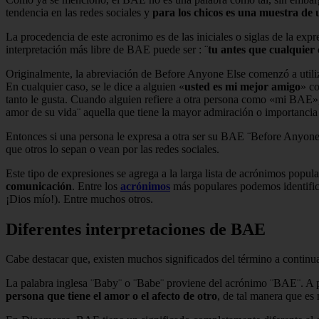
tendencia en las redes sociales y
para los chicos es una muestra de
La procedencia de este acronimo es de las iniciales o siglas de la exp
interpretación más libre de BAE puede ser : ¨
tu antes que cualquier 
Originalmente, la abreviación de Before Anyone Else comenzó a utiliza
En cualquier caso, se le dice a alguien «
usted es mi mejor amigo
» co
tanto le gusta. Cuando alguien refiere a otra persona como «mi BAE», 
amor de su vida¨ aquella que tiene la mayor admiración o importancia 
Entonces si una persona le expresa a otra ser su BAE ¨Before Anyone
que otros lo sepan o vean por las redes sociales.
Este tipo de expresiones se agrega a la larga lista de acrónimos popul
comunicación
. Entre los
acrónimos
más populares podemos identific
¡Dios mío!). Entre muchos otros.
Diferentes interpretaciones de BAE
Cabe destacar que, existen muchos significados del término a continua
La palabra inglesa ¨Baby¨ o ¨Babe¨ proviene del acrónimo ¨BAE¨. A pes
persona que tiene el amor o el afecto de otro
, de tal manera que es