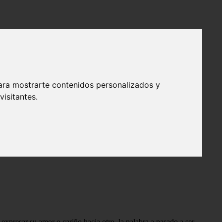
ara mostrarte contenidos personalizados y
isitantes.
lse
de allí las siglas BAE, traducido al español como «antes que
expresar su amor o cariño hacia otro, la palabra a pasado a ser