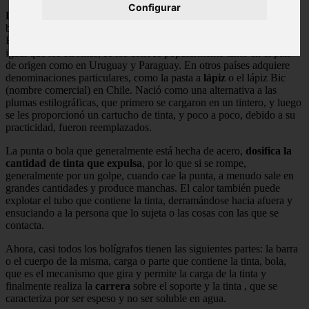
Configurar
Las plumas aparecieron en el comercio en 1940
, en Argentina,
bajo el nombre comercial de biromes, siendo sus creadores Ladislao
Biro, su hermano
Georg
y Juan Jorge Meyne; y así es como, al
igual que los biromes, se los conoce popularmente tanto en el país
de origen como en Uruguay y Paraguay. En otros países adquiere
denominaciones particulares, como la pasta a
lápiz
o el lápiz Bic
(nombre comercial) en Chile. Nació como una alternativa a las
plumas estilográficas, que primero se cargaron en un tintero, y luego
se les proporcionó un cartucho de tinta, y poco a poco, debido a su
practicidad, fueron reemplazados.
La punta o bola que generalmente está hecha de acero,
dosifica la
cantidad de tinta que expulsa
, por lo que si se rompe,
generalmente por un golpe, cuando cae la punta, a menudo sale en
grandes cantidades y produce manchas. El calor también puede
explotar el tubo que contiene la tinta, derramándose hacia afuera y
ensuciando a la persona que lo sujeta o las cosas con las que se
contacta.
Ahora, casi todos los bolígrafos tienen las siguientes partes: la barra
o el cuerpo de la misma, carga o parte que contiene la tinta, bola,
que es el mecanismo que gira y permite la carga de la tinta y
finalmente realiza la
carrera
sobre el soporte y la tinta , que se
caracteriza por ser espeso y no ser soluble en agua.