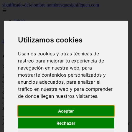
significado-del-nombre.nombresquesignifiquen.com
☰
Inicio
nombres femeninos
nombres masculinos
Utilizamos cookies
Inicio
>
nombres
>
¿Que es Bolígrafo?
¿Que es Bolígrafo?
Usamos cookies y otras técnicas de
rastreo para mejorar tu experiencia de
📅 29/05/2025
navegación en nuestra web, para
mostrarte contenidos personalizados y
Esta palabra está conformada por la palabra latina «bulla» que
anuncios adecuados, para analizar el
significa pelota o burbuja, y «grafía» que está escribiendo en griego,
porque el bolígrafo
es un elemento que se usa para escribir
, que
tráfico en nuestra web y para comprender
contiene en su extremo inferior una punta redondeada ( bola) donde
de donde llegan nuestros visitantes.
sale la
tinta
(que si bien no se utiliza se deposita en un tubo
largo
y
delgado, cubierto) en pequeñas cantidades, cuando se coloca en la
superficie, y permite la escritura.
Aceptar
Utensilio de escritura formado por un tubo que termina en punta
Rechazar
abierta y lleva dentro un depósito de tinta en
pasta
, administrado por
una bola.