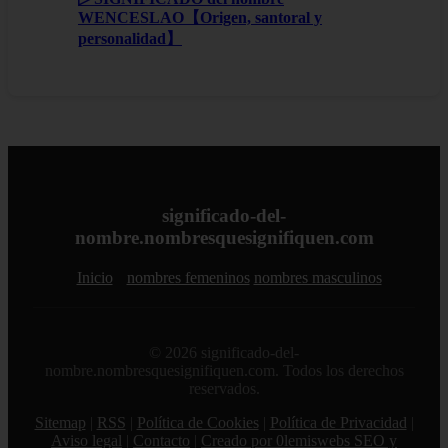
WENCESLAO【Origen, santoral y
personalidad】
significado-del-
nombre.nombresquesignifiquen.com
Inicio
nombres femeninos
nombres masculinos
© 2026 significado-del-
nombre.nombresquesignifiquen.com. Todos los derechos
reservados.
Sitemap
|
RSS
|
Política de Cookies
|
Política de Privacidad
|
Aviso legal
|
Contacto
|
Creado por 0lemiswebs SEO y