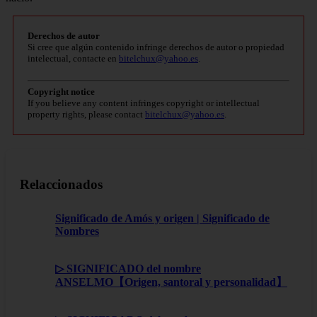
Derechos de autor
Si cree que algún contenido infringe derechos de autor o propiedad
intelectual, contacte en
bitelchux@yahoo.es
.
Copyright notice
If you believe any content infringes copyright or intellectual
property rights, please contact
bitelchux@yahoo.es
.
Relaccionados
Significado de Amós y origen | Significado de
Nombres
▷ SIGNIFICADO del nombre
ANSELMO【Origen, santoral y personalidad】