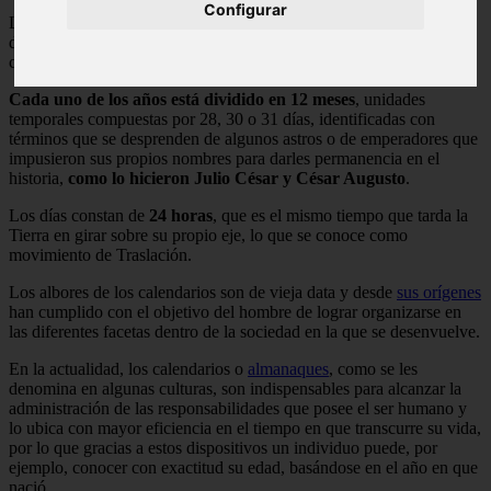
Configurar
Los calendarios están
integrados por días
, los cuales se incluyen
dentro de las
semanas
, que a su vez constituyen
meses
y éstos
conforman
los años
.
Cada uno de los años está dividido en 12 meses
, unidades
temporales compuestas por 28, 30 o 31 días, identificadas con
términos que se desprenden de algunos astros o de emperadores que
impusieron sus propios nombres para darles permanencia en el
historia,
como lo hicieron Julio César y César Augusto
.
Los días constan de
24 horas
, que es el mismo tiempo que tarda la
Tierra en girar sobre su propio eje, lo que se conoce como
movimiento de Traslación.
Los albores de los calendarios son de vieja data y desde
sus orígenes
han cumplido con el objetivo del hombre de lograr organizarse en
las diferentes facetas dentro de la sociedad en la que se desenvuelve.
En la actualidad, los calendarios o
almanaques
, como se les
denomina en algunas culturas, son indispensables para alcanzar la
administración de las responsabilidades que posee el ser humano y
lo ubica con mayor eficiencia en el tiempo en que transcurre su vida,
por lo que gracias a estos dispositivos un individuo puede, por
ejemplo, conocer con exactitud su edad, basándose en el año en que
nació.