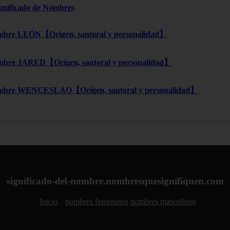
ignificado de Nombres
bre LEÓN【Origen, santoral y personalidad】
bre JARED【Origen, santoral y personalidad】
mbre WENCESLAO【Origen, santoral y personalidad】
significado-del-nombre.nombresquesignifiquen.com
Inicio
nombres femeninos
nombres masculinos