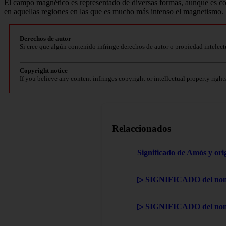
El campo magnético es representado de diversas formas, aunque es c
en aquellas regiones en las que es mucho más intenso el magnetismo.
Derechos de autor
Si cree que algún contenido infringe derechos de autor o propiedad intelect
Copyright notice
If you believe any content infringes copyright or intellectual property right
Relaccionados
Significado de Amós y ori
▷ SIGNIFICADO del nom
▷ SIGNIFICADO del nom