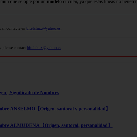
omún que se opte por un
modelo
circular, ya que estas líneas no tienen
ual, contacte en
bitelchux@yahoo.es
.
s, please contact
bitelchux@yahoo.es
.
gen | Significado de Nombres
bre ANSELMO【Origen, santoral y personalidad】
bre ALMUDENA【Origen, santoral, personalidad】