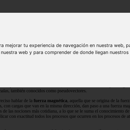
ra mejorar tu experiencia de navegación en nuestra web, p
n nuestra web y para comprender de donde llegan nuestros v
sulta sensible a la
acción
de cierta fuerza o magnitud. El magnetismo, p
ir que
el campo magnético es este elemento con el que se busca descri
nado por dos factores de vitalidad, como lo son la dirección y la magn
ómalas, también conocidos como pseudovectores.
eciso hablar de la
fuerza magnética
, aquella que se origina de la fuer
s, con cargas que van en la misma dirección, dan paso a una fuerza magn
 es de las nociones más cotidiana, a lo que se le suma el conocimiento
icar con exactitud todos los procesos que ocurren en los procesos de a