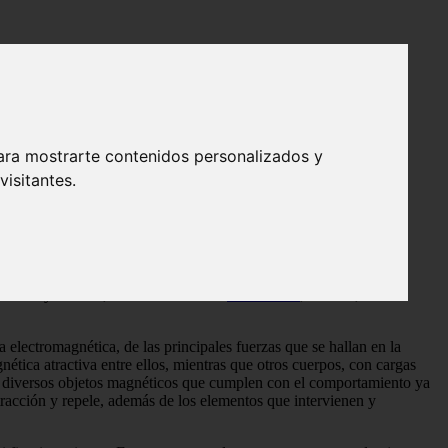
ara mostrarte contenidos personalizados y
isitantes.
or su parte, hace alusión a la serie de fenómenos atractivos y
bir la influencia magnética de las corrientes eléctricas y el
itud. Mayormente, se le considera un
vector axial
, es decir, una
za electromagnética, de las principales fuerzas que se hallan en la
ética atractiva entre ellos, mientras que otros cuerpos, con cargas
 de diversos objetos magnéticos que cumplen con el comportamiento ya
tracción y repele, además de los elementos que intervienen y