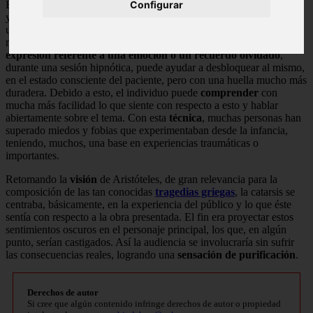
Este
concepto
fue adoptado en el psicoanálisis por Sigmund Freud
Configurar
y
Josef Breuer
, quienes trabajando en
conjunto
lograron sintetizar
un principio fundamental en esta rama de la psicología, llamado
método catártico. En él describían
como observar alguna
expresión referente a una emoción o un recuerdo olvidado
,
durante una sesión hipnótica, puede ayudar a desbloquear al mismo,
en el estado consciente del paciente, pero con una huella mucho más
duradera. Debido a esto, el individuo puede
comprender
con
mucha más facilidad lo que siente con respecto a esto y hablar
abiertamente sobre el tema. Con esta
técnica
, muchas personas han
superado miedos y fobias que experimentaban desde la infancia,
teniendo, muchos, una base en experiencias traumáticas o
importantes.
Retomando la
visión
de Aristóteles, de gran relevancia para la
composición de las tan conocidas
tragedias griegas
, la catarsis se
centraba, básicamente, en la experiencia del público y lo que éste
sentía con respecto a la obra presentada. El fin era proyectar estos
sentimientos oscuros en el personaje principal, los que, en algún
punto, serían castigados. Así la audiencia se involucraría sin sufrir
las consecuencias reales, logrando una
sensación de purificación
.
Derechos de autor
Si cree que algún contenido infringe derechos de autor o propiedad