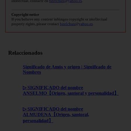
intelectual, contacte en
bitelchux@yahoo.es
.
Copyright notice
If you believe any content infringes copyright or intellectual
property rights, please contact
bitelchux@yahoo.es
.
Relaccionados
Significado de Amós y origen | Significado de
Nombres
▷ SIGNIFICADO del nombre
ANSELMO【Origen, santoral y personalidad】
▷ SIGNIFICADO del nombre
ALMUDENA【Origen, santoral,
personalidad】