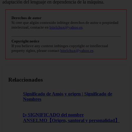
adaptación del lenguaje en dependencia de la máquina.
Derechos de autor
Si cree que algún contenido infringe derechos de autor o propiedad
intelectual, contacte en
bitelchux@yahoo.es
.
Copyright notice
If you believe any content infringes copyright or intellectual
property rights, please contact
bitelchux@yahoo.es
.
Relaccionados
Significado de Amós y origen | Significado de
Nombres
▷ SIGNIFICADO del nombre
ANSELMO【Origen, santoral y personalidad】