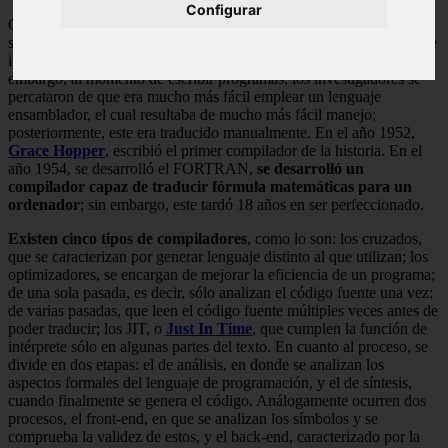
Configurar
Con la creación de la primera computadora digital, en el año 1946,
se inició el uso de unas serie de códigos numéricos consistentes, que
indicaban a los circuitos qué operaciones llevar a cabo. Sin
embargo, al momento de escribir programas, los investigadores se
percataron de que era mucho más fácil emplear un lenguaje
ensamblador, el cual resultaba de mucho más fácil manejo;
posteriormente, este era traducido manualmente. En el año 1952,
Grace Hopper
, escribió el primer compilador de la historia. En el
año 1954, se desarrolló el FORTRAN,
se desarrolló un
compilador capaz de traducir fórmula matemáticas para un
ordenador
; sin embargo, este tardó 18 años en ser perfeccionado.
Existen cinco tipos de compiladores
, como lo son: los cruzados,
que se caracterizan por generar lenguaje distinto al que utilizan; los
optimizadores, se encargan de mejorar la eficiencia de un programa;
de una sola pasada, es decir, sólo analizan el código fuente una vez;
de varias pasadas, que leen el código fuente múltiples veces antes de
poder traducir; los JIT, o
Just In Time
, que cumplen la función de
intérprete sólo en algunas partes del texto. En cuanto al proceso, se
divide en dos etapas: el de análisis, en donde se analizan los
aspectos formales del lenguaje de programación, y el de síntesis,
cuando finalmente se genera el código. Análogamente ocurren dos
procesos, el front-end, en que se analizan los símbolos y se
comprueba la validez de estos, y el back-end, caracterizado por la