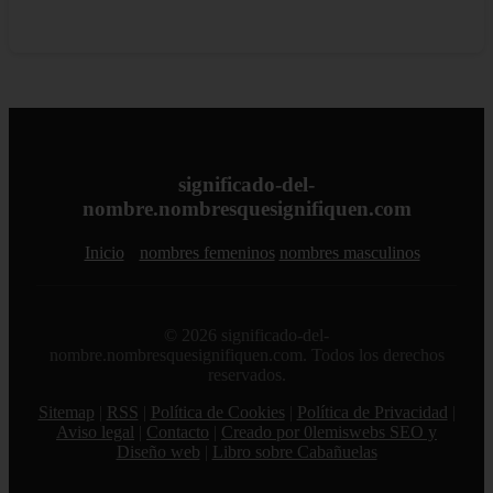
significado-del-
nombre.nombresquesignifiquen.com
Inicio
nombres femeninos
nombres masculinos
© 2026 significado-del-
nombre.nombresquesignifiquen.com. Todos los derechos
reservados.
Sitemap
|
RSS
|
Política de Cookies
|
Política de Privacidad
|
Aviso legal
|
Contacto
|
Creado por 0lemiswebs SEO y
Diseño web
|
Libro sobre Cabañuelas