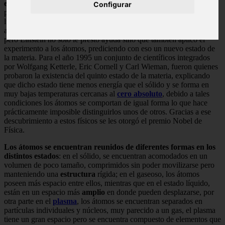
estudiar a los fotones
para de esa forma determinar si dos fotones
Configurar
podían ser considerados iguales o distintos, tal estudio fue enviado
luego Albert Einstein por el propio Bosé con el fin de que lo
apoyara en su teoría y le prestara ayuda para publicar dicho estudio,
pero Einstein no solo le presto ayuda sino que también aplicó el
experimento a los átomos, prediciendo con eso un nuevo estado de
la materia. Para el año 1995 un conjunto de científicos integrados
por Wolfgang Ketterle, Eric Cornell y Carl Wieman, fueron quienes
probaron la existencia del quinto estado de la materia, explicando
que dicho estado tiene menos energía que el sólido y se forma en
muy bajas temperaturas cercanas al
cero absoluto
, debido a tales
condiciones los átomos se comportan de igual forma lo que hace
prácticamente imposible distinguirlos unos de otros. Gracias a ese
descubrimiento a estos físicos se les otorgó el premio Nobel de
Física.
Los átomos se encuentran reunidos de diferentes formas en los
distintos estados
: en el sólido, se encuentran acomodados en un
volumen de poco tamaño, comprimidos sin poder movilizarse pero
manteniendo una
estructura
rígida; en el gaseoso, los átomos
poseen más espacio entre ellos, mientras que en el estado líquido,
están en un espacio más
amplio
en donde pueden desplazarse, por
otra parte en el
plasma
, los átomos se encuentran separados en
partículas individuales y núcleos, muy parecido a un gas, el plasma
tiene un gran espacio pero se encuentra compuesto de elementos que