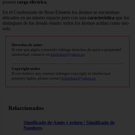
poseen
carga eléctrica
.
En el Condensado de Bose-Einstein los átomos se encuentran
ubicados en un mismo espacio pero con una
característica
que los
distinguen de los demás estado: todos los átomos actúan como uno
solo.
Derechos de autor
Si cree que algún contenido infringe derechos de autor o propiedad
intelectual, contacte en
bitelchux@yahoo.es
.
Copyright notice
If you believe any content infringes copyright or intellectual
property rights, please contact
bitelchux@yahoo.es
.
Relaccionados
Significado de Amós y origen | Significado de
Nombres