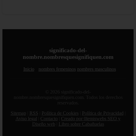
significado-del-
nombre.nombresquesignifiquen.com
Inicio
nombres femeninos
nombres masculinos
© 2026 significado-del-
nombre.nombresquesignifiquen.com. Todos los derechos
reservados.
Sitemap
|
RSS
|
Política de Cookies
|
Política de Privacidad
|
Aviso legal
|
Contacto
|
Creado por 0lemiswebs SEO y
Diseño web
|
Libro sobre Cabañuelas