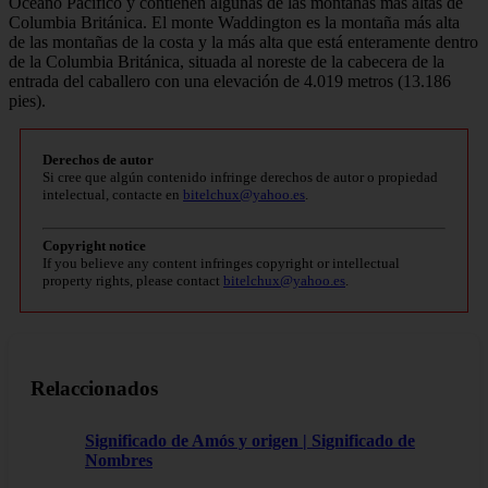
Océano Pacífico y contienen algunas de las montañas más altas de
Columbia Británica. El monte Waddington es la montaña más alta
de las montañas de la costa y la más alta que está enteramente dentro
de la Columbia Británica, situada al noreste de la cabecera de la
entrada del caballero con una elevación de 4.019 metros (13.186
pies).
Derechos de autor
Si cree que algún contenido infringe derechos de autor o propiedad
intelectual, contacte en
bitelchux@yahoo.es
.
Copyright notice
If you believe any content infringes copyright or intellectual
property rights, please contact
bitelchux@yahoo.es
.
Relaccionados
Significado de Amós y origen | Significado de
Nombres