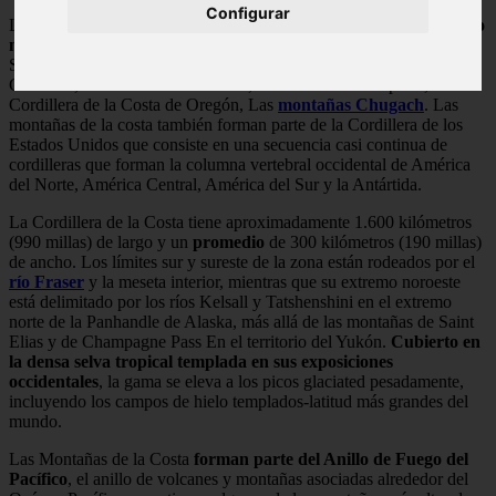
Configurar
Las Montañas de la Costa
forman parte de un sistema montañoso
más grande llamado los Rangos de la Costa del Pacífico
o el
Sistema de la Montaña del Pacífico, que incluye la Cordillera de las
Cascadas, las
Montañas
Insulares, las Montañas Olímpicas, la
Cordillera de la Costa de Oregón, Las
montañas Chugach
. Las
montañas de la costa también forman parte de la Cordillera de los
Estados Unidos que consiste en una secuencia casi continua de
cordilleras que forman la columna vertebral occidental de América
del Norte, América Central, América del Sur y la Antártida.
La Cordillera de la Costa tiene aproximadamente 1.600 kilómetros
(990 millas) de largo y un
promedio
de 300 kilómetros (190 millas)
de ancho. Los límites sur y sureste de la zona están rodeados por el
río Fraser
y la meseta interior, mientras que su extremo noroeste
está delimitado por los ríos Kelsall y Tatshenshini en el extremo
norte de la Panhandle de Alaska, más allá de las montañas de Saint
Elias y de Champagne Pass En el territorio del Yukón.
Cubierto en
la densa selva tropical templada en sus exposiciones
occidentales
, la gama se eleva a los picos glaciated pesadamente,
incluyendo los campos de hielo templados-latitud más grandes del
mundo.
Las Montañas de la Costa
forman parte del Anillo de Fuego del
Pacífico
, el anillo de volcanes y montañas asociadas alrededor del