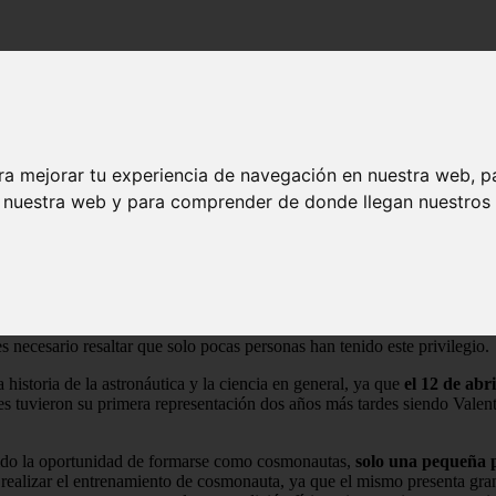
ra mejorar tu experiencia de navegación en nuestra web, p
n nuestra web y para comprender de donde llegan nuestros v
 se utiliza con menor frecuencia que este último
. Con él se quiere d
nan con el
objetivo
de viajar en
transbordadores
hacia el espacio exter
 del griego “kosmos” que significa universo y “nautes” cuyo significa
es necesario resaltar que solo pocas personas han tenido este privilegio.
historia de la astronáutica y la ciencia en general, ya que
el 12 de abr
res tuvieron su primera representación dos años más tardes siendo Valen
nido la oportunidad de formarse como cosmonautas,
solo una pequeña pa
 realizar el entrenamiento de cosmonauta, ya que el mismo presenta gran