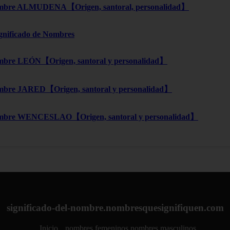
bre ALMUDENA【Origen, santoral, personalidad】
ignificado de Nombres
bre LEÓN【Origen, santoral y personalidad】
bre JARED【Origen, santoral y personalidad】
mbre WENCESLAO【Origen, santoral y personalidad】
significado-del-nombre.nombresquesignifiquen.com
Inicio
nombres femeninos
nombres masculinos