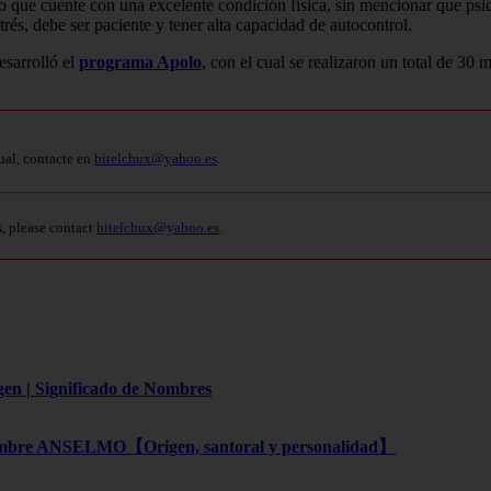
io que cuente con una excelente condición física, sin mencionar que psi
rés, debe ser paciente y tener alta capacidad de autocontrol.
esarrolló el
programa Apolo
, con el cual se realizaron un total de 30 
ual, contacte en
bitelchux@yahoo.es
.
s, please contact
bitelchux@yahoo.es
.
gen | Significado de Nombres
bre ANSELMO【Origen, santoral y personalidad】