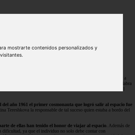
ara mostrarte contenidos personalizados y
isitantes.
escribir a aquel individuo cuya profesión u oficio es el de navegar a
ior. El término tiene un mayor uso en Rusia, ya que en sí, ésta palabra
do es navegante. La
ciencia
que se encarga de preparar al personal
il del año 1961 el primer cosmonauta que logró salir al espacio fue
tina Tereshkova la responsable de tal suceso quien estaba a bordo del
rte de ellas han tenido el honor de viajar al espacio
. Además de
 dificultad, ya que el individuo no solo debe contar con