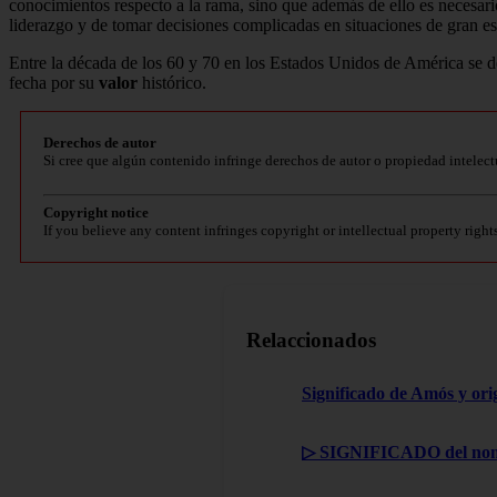
conocimientos respecto a la rama, sino que además de ello es necesar
liderazgo y de tomar decisiones complicadas en situaciones de gran est
Entre la década de los 60 y 70 en los Estados Unidos de América se d
fecha por su
valor
histórico.
Derechos de autor
Si cree que algún contenido infringe derechos de autor o propiedad intelect
Copyright notice
If you believe any content infringes copyright or intellectual property right
Relaccionados
Significado de Amós y ori
▷ SIGNIFICADO del nom