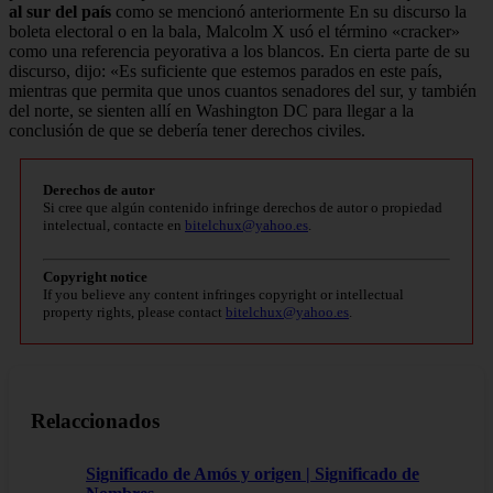
al sur del país
como se mencionó anteriormente En su discurso la
boleta electoral o en la bala, Malcolm X usó el término «cracker»
como una referencia peyorativa a los blancos. En cierta parte de su
discurso, dijo: «Es suficiente que estemos parados en este país,
mientras que permita que unos cuantos senadores del sur, y también
del norte, se sienten allí en Washington DC para llegar a la
conclusión de que se debería tener derechos civiles.
Derechos de autor
Si cree que algún contenido infringe derechos de autor o propiedad
intelectual, contacte en
bitelchux@yahoo.es
.
Copyright notice
If you believe any content infringes copyright or intellectual
property rights, please contact
bitelchux@yahoo.es
.
Relaccionados
Significado de Amós y origen | Significado de