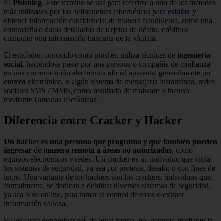
El
Phishing
. Este término se usa para referirse a uno de los métodos
más utilizados por los delincuentes cibernéticos para
estafar
y
obtener información confidencial de manera fraudulenta, como una
contraseña o datos detallados de tarjetas de débito, crédito o
cualquier otra información bancaria de la víctima.
El estafador, conocido como phisher, utiliza técnicas de
ingeniería
social
, haciéndose pasar por una persona o compañía de confianza
en una comunicación electrónica oficial aparente, generalmente un
correo
electrónico, o algún sistema de mensajería instantánea, redes
sociales SMS / MMS, como resultado de malware o incluso
mediante llamadas telefónicas.
Diferencia entre Cracker y Hacker
Un hacker es una persona que programa y que también pueden
ingresar de manera remota a áreas no autorizadas
, como
equipos electrónicos y redes. Un cracker es un individuo que viola
los sistemas de seguridad, ya sea por protesta, desafío o con fines de
lucro. Una variante de los hackers son los crackers, individuos que,
formalmente, se dedican a debilitar diversos sistemas de seguridad,
ya sea o no online, para tomar el control de estos o extraer
información valiosa.
Se les suele denominar así, de igual forma, por generar, mediante la