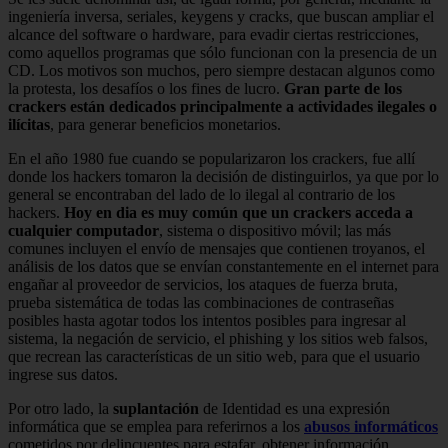
ingeniería inversa, seriales, keygens y cracks, que buscan ampliar el
alcance del software o hardware, para evadir ciertas restricciones,
como aquellos programas que sólo funcionan con la presencia de un
CD. Los motivos son muchos, pero siempre destacan algunos como
la protesta, los desafíos o los fines de lucro.
Gran parte de los
crackers están dedicados principalmente a actividades ilegales o
ilícitas
, para generar beneficios monetarios.
En el año 1980 fue cuando se popularizaron los crackers, fue allí
donde los hackers tomaron la decisión de distinguirlos, ya que por lo
general se encontraban del lado de lo ilegal al contrario de los
hackers.
Hoy en dia es muy común que un crackers acceda a
cualquier computador
, sistema o dispositivo móvil; las más
comunes incluyen el envío de mensajes que contienen troyanos, el
análisis de los datos que se envían constantemente en el internet para
engañar al proveedor de servicios, los ataques de fuerza bruta,
prueba sistemática de todas las combinaciones de contraseñas
posibles hasta agotar todos los intentos posibles para ingresar al
sistema, la negación de servicio, el phishing y los sitios web falsos,
que recrean las características de un sitio web, para que el usuario
ingrese sus datos.
Por otro lado, la
suplantación
de Identidad es una expresión
informática que se emplea para referirnos a los
abusos informáticos
cometidos por delincuentes para estafar, obtener información