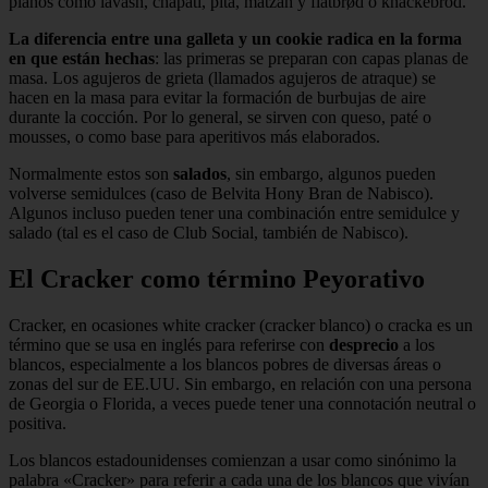
planos como lavash, chapati, pita, matzah y flatbrød o knäckebröd.
La diferencia entre una galleta y un cookie radica en la forma
en que están hechas
: las primeras se preparan con capas planas de
masa. Los agujeros de grieta (llamados agujeros de atraque) se
hacen en la masa para evitar la formación de burbujas de aire
durante la cocción. Por lo general, se sirven con queso, paté o
mousses, o como base para aperitivos más elaborados.
Normalmente estos son
salados
, sin embargo, algunos pueden
volverse semidulces (caso de Belvita Hony Bran de Nabisco).
Algunos incluso pueden tener una combinación entre semidulce y
salado (tal es el caso de Club Social, también de Nabisco).
El Cracker como término Peyorativo
Cracker, en ocasiones white cracker (cracker blanco) o cracka es un
término que se usa en inglés para referirse con
desprecio
a los
blancos, especialmente a los blancos pobres de diversas áreas o
zonas del sur de EE.UU. Sin embargo, en relación con una persona
de Georgia o Florida, a veces puede tener una connotación neutral o
positiva.
Los blancos estadounidenses comienzan a usar como sinónimo la
palabra «Cracker» para referir a cada una de los blancos que vivían