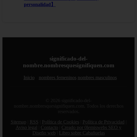
personalidad】
significado-del-
nombre.nombresquesignifiquen.com
Inicio
nombres femeninos
nombres masculinos
© 2026 significado-del-
nombre.nombresquesignifiquen.com. Todos los derechos
reservados.
Sitemap
|
RSS
|
Política de Cookies
|
Política de Privacidad
|
Aviso legal
|
Contacto
|
Creado por 0lemiswebs SEO y
Diseño web
|
Libro sobre Cabañuelas