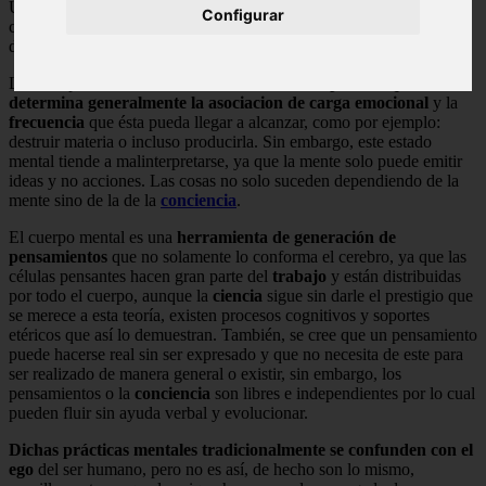
Uno de los campos mentales más aceptados, es la
telepatía
, que
Configurar
consiste en tener la capacidad de leer pensamientos ajenos, a
diferencia de lo que muchos creen que es la capacidad de emitirlos.
Los cuerpos mentales
tienen una vibración específica que
determina generalmente la asociacion de carga emocional
y la
frecuencia
que ésta pueda llegar a alcanzar, como por ejemplo:
destruir materia o incluso producirla. Sin embargo, este estado
mental tiende a malinterpretarse, ya que la mente solo puede emitir
ideas y no acciones. Las cosas no solo suceden dependiendo de la
mente sino de la de la
conciencia
.
El cuerpo mental es una
herramienta de generación de
pensamientos
que no solamente lo conforma el cerebro, ya que las
células pensantes hacen gran parte del
trabajo
y están distribuidas
por todo el cuerpo, aunque la
ciencia
sigue sin darle el prestigio que
se merece a esta teoría, existen procesos cognitivos y soportes
etéricos que así lo demuestran. También, se cree que un pensamiento
puede hacerse real sin ser expresado y que no necesita de este para
ser realizado de manera general o existir, sin embargo, los
pensamientos o la
conciencia
son libres e independientes por lo cual
pueden fluir sin ayuda verbal y evolucionar.
Dichas prácticas mentales tradicionalmente se confunden con el
ego
del ser humano, pero no es así, de hecho son lo mismo,