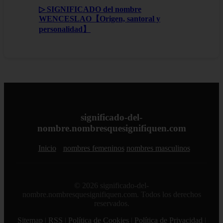
▷ SIGNIFICADO del nombre
WENCESLAO【Origen, santoral y
personalidad】
significado-del-
nombre.nombresquesignifiquen.com
Inicio
nombres femeninos
nombres masculinos
© 2026 significado-del-
nombre.nombresquesignifiquen.com. Todos los derechos
reservados.
Sitemap
|
RSS
|
Política de Cookies
|
Política de Privacidad
|