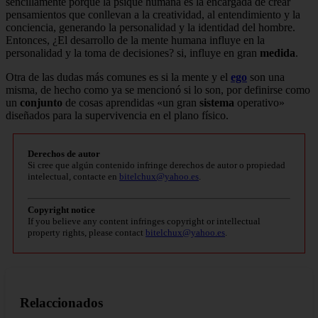
sencillamente porque la psique humana es la encargada de crear
pensamientos que conllevan a la creatividad, al entendimiento y la
conciencia, generando la personalidad y la identidad del hombre.
Entonces, ¿El desarrollo de la mente humana influye en la
personalidad y la toma de decisiones? si, influye en gran
medida
.
Otra de las dudas más comunes es si la mente y el
ego
son una
misma, de hecho como ya se mencionó si lo son, por definirse como
un
conjunto
de cosas aprendidas «un gran
sistema
operativo»
diseñados para la supervivencia en el plano físico.
Derechos de autor
Si cree que algún contenido infringe derechos de autor o propiedad
intelectual, contacte en
bitelchux@yahoo.es
.
Copyright notice
If you believe any content infringes copyright or intellectual
property rights, please contact
bitelchux@yahoo.es
.
Relaccionados