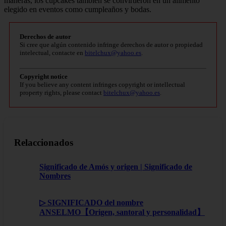
maneras, los cupcakes también se convirtieron en un alimento
elegido en eventos como cumpleaños y bodas.
Derechos de autor
Si cree que algún contenido infringe derechos de autor o propiedad
intelectual, contacte en
bitelchux@yahoo.es
.
Copyright notice
If you believe any content infringes copyright or intellectual
property rights, please contact
bitelchux@yahoo.es
.
Relaccionados
Significado de Amós y origen | Significado de
Nombres
▷ SIGNIFICADO del nombre
ANSELMO【Origen, santoral y personalidad】