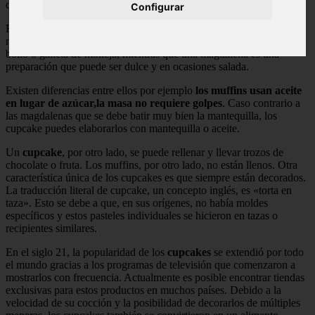
cubiertas ya son parte de la vida diaria.
Configurar
Estos postres son muy similares a los
muffins
. Un panecillo (un
nombre que viene del pastelero Madeleine Palmer) es un pequeño
bollo o galleta de molleja, mientras que una magdalena es una
preparación que puede ser dulce y en ocasiones salada.
Existen diferencias entre ellos por ejemplo
los muffins usan aceite
en lugar de azúcar,la masa no requiere golpes
. Caso contrario a
las magdalenas que se debe batir muy bien la mantequilla, los
cupcake puedes elaborarlos con mantequilla o aceite.
Un
cupcake
, por otro lado, se puede rellenar y llevar trozos de
chocolate o fruta. Los muffins, por otro lado, no están llenos. Otra
característica única de los cupcakes es que siempre están decorados.
La traducción literal de cupcake, un concepto inglés, es «torta en
taza». Esto se debe a que, en sus orígenes, no había moldes
específicos y estos pasteles individuales se hicieron en tazas o
recipientes similares.
En el siglo 21, la popularidad de los
cupcakes
se extendió por todo
el mundo gracias a los programas de televisión que comenzaron a
mostrarlos con frecuencia. Actualmente es posible encontrar tiendas
exclusivas para estos productos en muchos países. Debido a la
velocidad de su cocción y la posibilidad de decorarlos de múltiples