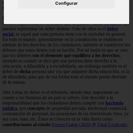
etnia, religión, edad, etc. de esta forma se garantiza que todo
Configurar
funcione de forma eficiente y en paz.
Para
poder
entender de mejor manera el significado de lo que los
deberes representan es necesario que se plantee varios ejemplos, que
pueden representar un deber distinto. Uno de ellos es el
deber
social
, es aquel que cada persona tiene con la sociedad en general.
En todo el mundo, generalmente en la constitución se establecen
además de los derechos de los ciudadanos, también se establecen los
deberes que estos tienen con su nación. Por tal razón es que se cree
que los deberes
son el elemento que equilibra a los derechos
,
ejemplo es cuando se dice que una persona tiene derecho a la
educación, a difundirla y a escudriñarla, sin embargo también es el
deber de
dicha
persona una vez que adquiere dicha educación, es la
de difundirla, para que de esa forma todo el mundo pueda disfrutar
de la misma.
Otra forma de deber es el tributario, siendo muy importante en
cuanto a las finanzas de un país se refiere, éste describe a la
responsabilidad que los ciudadanos deben cumplir con
hacienda
pública
, por
concepto
de propiedad privada, intelectual comercial,
contratación de personal, las posesiones de un determinado bien, ya
sea casa, auto, etc. Éstos se conocen en la vida diaria como
contribuciones al estado
Forrest Gump (2026) ᐉ Final Explicado
.