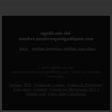
significado-del-
nombre.nombresquesignifiquen.com
Inicio
nombres femeninos
nombres masculinos
© 2026 significado-del-
nombre.nombresquesignifiquen.com. Todos los derechos
reservados.
Sitemap
|
RSS
|
Política de Cookies
|
Política de Privacidad
|
Aviso legal
|
Contacto
|
Creado por 0lemiswebs SEO y
Diseño web
|
Libro sobre Cabañuelas