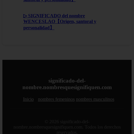
▷ SIGNIFICADO del nombre
WENCESLAO【Origen, santoral y
personalidad】
significado-del-
nombre.nombresquesignifiquen.com
Inicio
nombres femeninos
nombres masculinos
© 2026 significado-del-
nombre.nombresquesignifiquen.com. Todos los derechos
reservados.