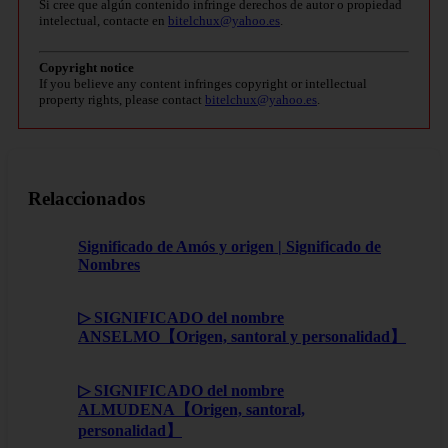
Si cree que algún contenido infringe derechos de autor o propiedad
intelectual, contacte en
bitelchux@yahoo.es
.
Copyright notice
If you believe any content infringes copyright or intellectual
property rights, please contact
bitelchux@yahoo.es
.
Relaccionados
Significado de Amós y origen | Significado de
Nombres
▷ SIGNIFICADO del nombre
ANSELMO【Origen, santoral y personalidad】
▷ SIGNIFICADO del nombre
ALMUDENA【Origen, santoral,
personalidad】