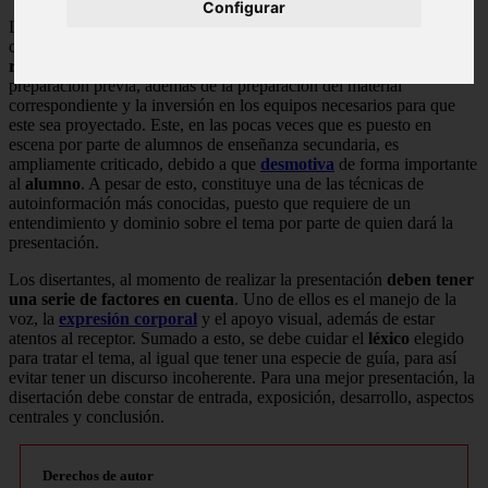
Configurar
La disertación como exposición sobre un tema, de acuerdo a las
convenciones que se establecen sobre el mismo, es un
sistema
rígido de entrega de información
, debido a que involucra una
preparación previa, además de la preparación del material
correspondiente y la inversión en los equipos necesarios para que
este sea proyectado. Este, en las pocas veces que es puesto en
escena por parte de alumnos de enseñanza secundaria, es
ampliamente criticado, debido a que
desmotiva
de forma importante
al
alumno
. A pesar de esto, constituye una de las técnicas de
autoinformación más conocidas, puesto que requiere de un
entendimiento y dominio sobre el tema por parte de quien dará la
presentación.
Los disertantes, al momento de realizar la presentación
deben tener
una serie de factores en cuenta
. Uno de ellos es el manejo de la
voz, la
expresión corporal
y el apoyo visual, además de estar
atentos al receptor. Sumado a esto, se debe cuidar el
léxico
elegido
para tratar el tema, al igual que tener una especie de guía, para así
evitar tener un discurso incoherente. Para una mejor presentación, la
disertación debe constar de entrada, exposición, desarrollo, aspectos
centrales y conclusión.
Derechos de autor