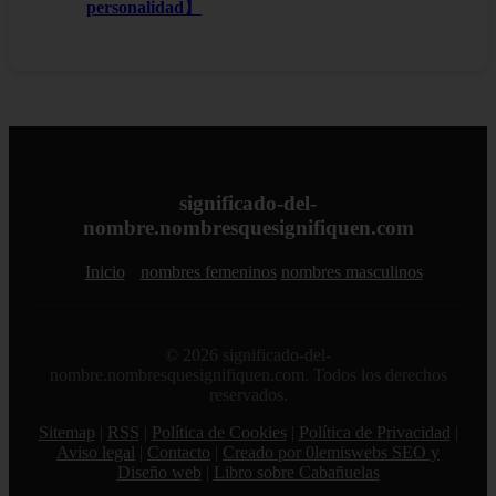
personalidad】
significado-del-
nombre.nombresquesignifiquen.com
Inicio
nombres femeninos
nombres masculinos
© 2026 significado-del-
nombre.nombresquesignifiquen.com. Todos los derechos
reservados.
Sitemap
|
RSS
|
Política de Cookies
|
Política de Privacidad
|
Aviso legal
|
Contacto
|
Creado por 0lemiswebs SEO y
Diseño web
|
Libro sobre Cabañuelas