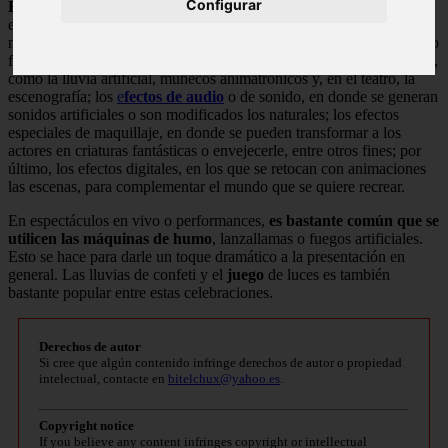
Configurar
Existen diversos tipos de efectos especiales
, entre los que se
encuentran: los efectos visuales o fotográficos, en donde se
manipulan las imágenes presentes en el film; los efectos mecánicos o
físicos, que son puesto en práctica durante el rodaje de cierta escena,
como la lluvia artificial, muñecos animatrónicos y, en el teatro, la
escenografía; los
e
fectos de audio
o de sonido, en donde se generan
sonidos artificiales o son modificados los naturales; los efectos
especiales de maquillaje, en donde se pueden transformar a los
actores en criaturas fantásticas o envejecerle, entre otros fines; por
último, los efectos digitales, en los que se retocan con animaciones
las escenas, para complementar el mundo que se quiere recrear.
En espectáculos en vivo o performances,
es bastante común que se
utilicen las máquinas de humo
, lanzallamas o fuegos artificiales.
Esto se hace para darle un toque dramático a la presentación en
general. Las lluvias de confeti y el
juego
de luces es también
bastante popular entre estas celebraciones.
Derechos de autor
Si cree que algún contenido infringe derechos de autor o propiedad
intelectual, contacte en
bitelchux@yahoo.es
.
Copyright notice
If you believe any content infringes copyright or intellectual