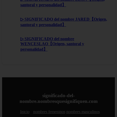
santoral y personalidad】
▷ SIGNIFICADO del nombre JARED【Origen,
santoral y personalidad】
▷ SIGNIFICADO del nombre
WENCESLAO【Origen, santoral y
personalidad】
significado-del-
nombre.nombresquesignifiquen.com
Inicio
nombres femeninos
nombres masculinos