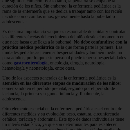
que significa curación. Por lo tanto, la pediatría se ocupa de la
curación de los niños. Sin embargo; la enfermería pediátrica es la
rama de la enfermería que se dedica a trabajar tanto con los recién
nacidos como con los niños, generalmente hasta la pubertad o
adolescencia.
Es de suma importancia ya que es responsable de cuidar y controlar
las diferentes facetas del crecimiento del niño desde el momento en
que nace hasta que llega a la pubertad.
No debe confundirse con la
práctica médica pediátrica
de la que forma parte la primera. Las
unidades pediátricas tienen subespecialidades y también medicina
para adultos, por lo que este personal puede tener subespecialidades
como
gastroenterología
, oncología, cirugía, neurología,
hematología y neonatología, entre otras.
Uno de los aspectos generales de la enfermería pediátrica es la
atención en las diferentes etapas de maduración de los niños
;
comenzando en el período prenatal, seguido por el período de
lactancia, la primera y segunda infancia y, finalmente, la
adolescencia.
Otro elemento esencial en la enfermería pediátrica es el control de
diferentes medidas y su evolución: peso, estatura, circunferencia
cefálica, torácica y abdominal. Este tipo de datos individuales tiene
un interés estadístico, ya que son determinantes para establecer
parámetros comparativos y
saber
si un niño se está desarrollando