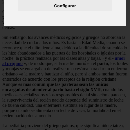
los niños.
Configurar
Como antecedentes,
en el antiguo Egipto aparecen cuestiones de
pediatría
, cuyas prácticas son llevadas a cabo por mujeres, por su
valoración social: «donantes» de la vida, pueden cuidar de los
demás.
Sin embargo, los avances médicos egipcios y griegos no abordan la
necesidad de cuidar a los niños. Es hasta la Edad Media, cuando se
reconoce que el niño tiene alma, debido a la dificultad de su cuidado
les hizo abandonados a las puertas de los hospitales o iglesias por la
noche, la práctica realizada por las clases altas y bajas, «y el»
amor
al prójimo
«, de modo que, si la madre murió en el
parto
, los frailes
y monjas se encargaban de realizar una cesárea para dar un entierro»
cristiano «a la madre y bautizar al niño, pero si ambos morían fueron
enterrados de acuerdo con los preceptos de la religión cristiana.
Aunque
es más común que las parteras sean las únicas
encargadas de atender al parto hasta el siglo XVII
, cuando los
médicos especializados y los responsables de tal situación aparecen,
la supervivencia del recién nacido depende del suministro de leche
de buena calidad, una enfermera sustituta en lugar de la madre,
porque cuando se alimenta con leche de vaca, la mortalidad en el
recién nacido dos aumentó.
La pediatría proviene del griego paidos, que significa niño e iatrea,