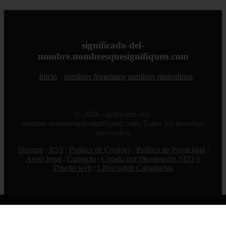
significado-del-
nombre.nombresquesignifiquen.com
Inicio
nombres femeninos
nombres masculinos
© 2026 significado-del-
nombre.nombresquesignifiquen.com. Todos los derechos
reservados.
Sitemap
|
RSS
|
Política de Cookies
|
Política de Privacidad
|
Aviso legal
|
Contacto
|
Creado por 0lemiswebs SEO y
Diseño web
|
Libro sobre Cabañuelas