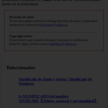
dentro de la normalidad.
Derechos de autor
Si cree que algún contenido infringe derechos de autor o propiedad
intelectual, contacte en
bitelchux@yahoo.es
.
Copyright notice
If you believe any content infringes copyright or intellectual
property rights, please contact
bitelchux@yahoo.es
.
Relaccionados
Significado de Amós y origen | Significado de
Nombres
▷ SIGNIFICADO del nombre
ANSELMO【Origen, santoral y personalidad】