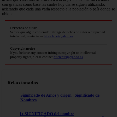
con gráficas como base las cuales hoy día se siguen utilizando,
aclarando que cada una varía respecto a la población o país donde se
ubique.
Derechos de autor
Si cree que algún contenido infringe derechos de autor o propiedad
intelectual, contacte en
bitelchux@yahoo.es
.
Copyright notice
If you believe any content infringes copyright or intellectual
property rights, please contact
bitelchux@yahoo.es
.
Relaccionados
Significado de Amós y origen | Significado de
Nombres
▷ SIGNIFICADO del nombre