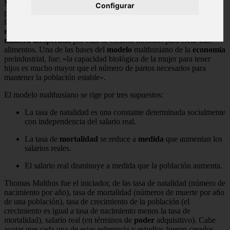
Malthus, comentó en su
ensayo
sobre el principio de la población
Configurar
publicado en 1798 que la
superpoblación
acelerará la extinción de
la raza humana para el año 1880. Sin embargo,
no contó con la
existencia de la tecnología que hasta el día de hoy ha crecido de
manera inesperada
por cual se crearon métodos para crear más
alimentos. Una de las bases del
modelo
malthusiano de la
economía
preindustrial, fue: «la capacidad biológica de la mujer para tener
hijos es mucho mayor que el número de partos necesarios para
mantener la población estable».
El modelo malthusiano se rige por tres supuestos:
La tasa de natalidad es una constante determinada socialmente
con independencia del salario real.
La tasa de
mortalidad
se reduce a
medida
que aumentan los
salarios reales.
El salario real disminuye a medida que la población aumenta.
Thomas Malthus fue el iniciador, de las tasa de natalidad (número de
nacimiento por año), tasa de mortalidad (números de muerte por año
de una población), tasa de crecimiento de la población (el
crecimiento es igual a tasa de nacimiento menos la tasa de
mortalidad), salario real (en términos de
poder
adquisitivo). Cabe
acotar que cada una de estas referencia y estudios fueron creados