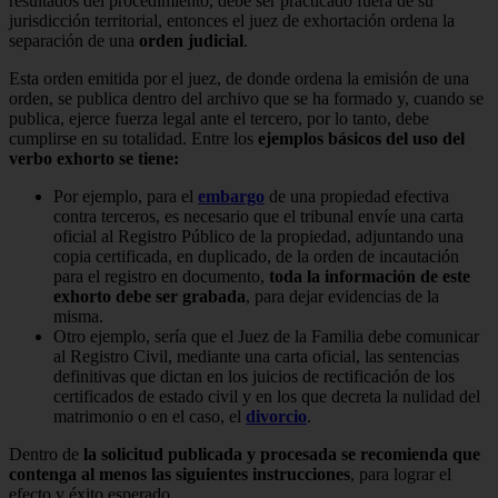
resultados del procedimiento, debe ser practicado fuera de su
jurisdicción territorial, entonces el juez de exhortación ordena la
separación de una
orden judicial
.
Esta orden emitida por el juez, de donde ordena la emisión de una
orden, se publica dentro del archivo que se ha formado y, cuando se
publica, ejerce fuerza legal ante el tercero, por lo tanto, debe
cumplirse en su totalidad. Entre los
ejemplos básicos del uso del
verbo exhorto se tiene:
Por ejemplo, para el
embargo
de una propiedad efectiva
contra terceros, es necesario que el tribunal envíe una carta
oficial al Registro Público de la propiedad, adjuntando una
copia certificada, en duplicado, de la orden de incautación
para el registro en documento,
toda la información de este
exhorto debe ser grabada
, para dejar evidencias de la
misma.
Otro ejemplo, sería que el Juez de la Familia debe comunicar
al Registro Civil, mediante una carta oficial, las sentencias
definitivas que dictan en los juicios de rectificación de los
certificados de estado civil y en los que decreta la nulidad del
matrimonio o en el caso, el
divorcio
.
Dentro de
la solicitud publicada y procesada se recomienda que
contenga al menos las siguientes instrucciones
, para lograr el
efecto y éxito esperado.