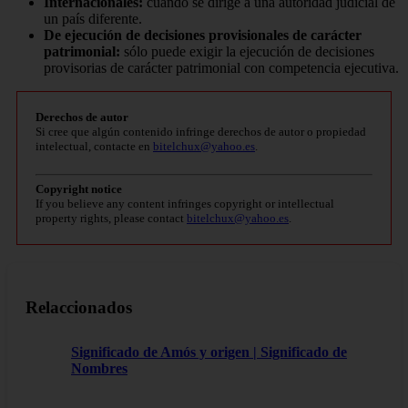
Internacionales:
cuando se dirige a una autoridad judicial de
un país diferente.
De ejecución de decisiones provisionales de carácter
patrimonial:
sólo puede exigir la ejecución de decisiones
provisorias de carácter patrimonial con competencia ejecutiva.
Derechos de autor
Si cree que algún contenido infringe derechos de autor o propiedad
intelectual, contacte en
bitelchux@yahoo.es
.
Copyright notice
If you believe any content infringes copyright or intellectual
property rights, please contact
bitelchux@yahoo.es
.
Relaccionados
Significado de Amós y origen | Significado de
Nombres