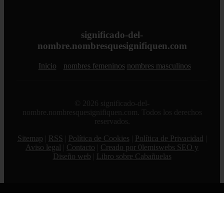
significado-del-
nombre.nombresquesignifiquen.com
Inicio
nombres femeninos
nombres masculinos
© 2026 significado-del-
nombre.nombresquesignifiquen.com. Todos los derechos
reservados.
Sitemap
|
RSS
|
Política de Cookies
|
Política de Privacidad
|
Aviso legal
|
Contacto
|
Creado por 0lemiswebs SEO y
Diseño web
|
Libro sobre Cabañuelas