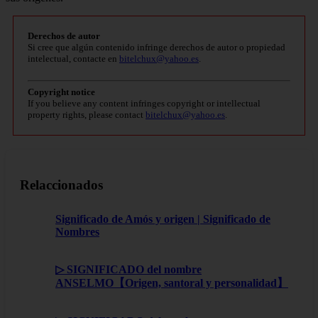
Derechos de autor
Si cree que algún contenido infringe derechos de autor o propiedad
intelectual, contacte en
bitelchux@yahoo.es
.
Copyright notice
If you believe any content infringes copyright or intellectual
property rights, please contact
bitelchux@yahoo.es
.
Relaccionados
Significado de Amós y origen | Significado de
Nombres
▷ SIGNIFICADO del nombre
ANSELMO【Origen, santoral y personalidad】