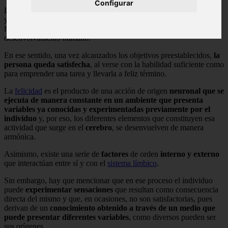
Configurar
Debido a que aquel que se
siente feliz
es capaz de asumir una labor
y cumplirla de manera cabal y satisfactoria, se deduce que la
felicidad es una condición que incide positivamente en el
desenvolvimiento humano.
En ese sentido, una vez alcanzados los objetivos preestablecidos,
la
persona queda satisfecha
, al verse con la habilidad suficiente como
para emprender una tarea y llevarla a feliz término.
La
felicidad
es el producto de una acción de origen
neuronal que se
ejecuta de manera constante en un ambiente que presenta
variables ya conocidas y experimentadas previamente por el
individuo
y, por eso, los diferentes elementos que constituyen esa
actividad que surge en el
cerebro
, se desenvuelven de manera
armónica.
Asimismo, existe una serie de
factores
de orden
interno y externo
que interactúan entre sí y con el
sistema límbico
.
Sin embargo, hay que mencionar que en ese proceso el individuo
puede
experimentar sensaciones
que resultan como consecuencia
directa del mismo y que, en ocasiones, no son satisfactorias, pues
derivan de un
conocimiento obtenido a través de un medio que
puede presentar diferentes variables
, como diversos pueden ser
sus orígenes.