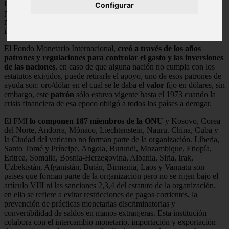
De suceder este hecho, el FMI está en la capacidad necesaria de
Configurar
prestar servicio o ayuda inmediata al país que en ese momento lo
necesite, a través de sus políticas cambiarían que a nivel
internacional son completamente aceptables.
El Fondo Monetario Internacional,
creó a través de los años
patrones y regulaciones para controlar el gasto y las inversiones
de las naciones
, en caso de que alguna nación no cumpla con los
estatutos exigidos, puede retirarle el apoyo, uno de esos patrones de
ayuda son: oro/dólar en el cual se le daba el
valor
fijo en dólares, sin
embargo, este
patrón
sólo estuvo vigente hasta el 1973 cuando la
crisis financiera de esa epoco obligó a todos los países a derogar.
El FMI
lo componen 187 miembros de la ONU
y Kosovo, Corea
del Norte, Andorra, Mónaco, Liechtenstein, Nauru. China, Cuba y
la Ciudad del vaticano no forman parte de la organización. Liberia,
Santo Tomé y Príncipe, Angola, Burundi, Mozambique, Etiopía,
Eritrea, Somalia, Bosnia-Herzegovina, Albania, Siria, Irak,
Uzbekistán, Afganistán, Bután, Birmania, Laos y Vanuatu son
países que forman parte de la organización pero no se rigen bajo el
artículo VIII ni las sanciones 2,3,4 del estatuto de la organización,
en ella se refiere a evitar restricciones de pagos corrientes, la
prevención de prácticas monetarias discriminatorias y
convertibilidad de saldos en manos extranjeras. Esta institución
colabora con el intercambio monetario, importación y exportación