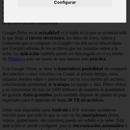
para hacer lo mismo con presentaciones de
diapositivas
y hojas de
Configurar
cálculo. Finalmente estos servicios se integrarían en uno solo con
una nube de
almacenamiento
para crear un completo entorno que
serviría para administrar no solo los documentos, sino cualquier tipo
de archivo incluso multimedia.
Google Drive en la
actualidad
es la nube en la que se acumula todo
lo que llega al
correo electrónico
, los datos de fotos, videos y
contenido que se comparte en Google+ (la red social desarrollada
por Google) además de los archivos que los usuarios suben a la
nube. La
aplicación
también puede ser descargada en el escritorio
de
Windows
para ser usada de una manera más
práctica
.
Con Google Drive, se tiene la
innovadora posibilidad
de compartir
documentos a otros usuarios con Gmail, al mismo tiempo, estos
usuarios pueden editar e interactuar con en vivo dentro del archivo,
solucionando problemas de
trabajos
en equipo y más. Drive ofrece
a su comunidad de más de 1000 millones de usuarios la posibilidad
de guardar
datos gratuitos
, pero también dispone de planes de pago
especiales para el depósito de hasta
30 TB de archivos
.
Drive está disponible para
Android
e iOS sistemas operativos
móviles para que todo lo que se cree en los
smartphones
(fotos,
videos, grabaciones, documentos) pueda ser subido a la nube. Esta
aplicación se puede configurar para la
sincronización automática
o