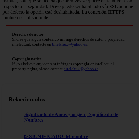
manual, para que se decida qué archivos se quiere en la nube. Con
respecto a la seguridad, Drive puede ser habilitado vía SSL aunque
por defecto la opción está deshabilitada. La
conexión HTTPS
también está disponible.
Derechos de autor
Si cree que algún contenido infringe derechos de autor o propiedad
intelectual, contacte en
bitelchux@yahoo.es
.
Copyright notice
If you believe any content infringes copyright or intellectual
property rights, please contact
bitelchux@yahoo.es
.
Relaccionados
Significado de Amós y origen | Significado de
Nombres
▷ SIGNIFICADO del nombre