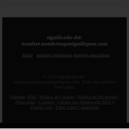
significado-del-
nombre.nombresquesignifiquen.com
Inicio
nombres femeninos
nombres masculinos
© 2026 significado-del-
nombre.nombresquesignifiquen.com. Todos los derechos
reservados.
Sitemap
|
RSS
|
Política de Cookies
|
Política de Privacidad
|
Aviso legal
|
Contacto
|
Creado por 0lemiswebs SEO y
Diseño web
|
Libro sobre Cabañuelas