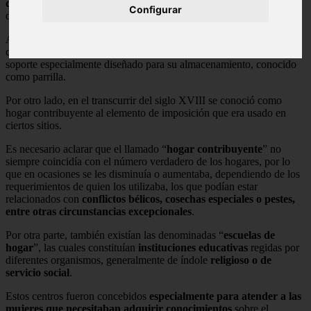
que en ellas
se utiliza y por su ubicación en relación con la caldera
Configurar
de la que forman parte.
Asimismo, los carburantes usados en los hogares se pueden
clasificar como
líquidos, sólidos o gaseosos
y se asientan sobre un
soporte especialmente diseñado para su almacenamiento, conocido
como parrilla.
Por otro lado, en el transcurrir del siglo XVIII se conoció como
hogar contribuyente al elemento de imposición que era usado en
ciertos sitios.
Es necesario aclarar que el llamado “
hogar contribuyente
” no
siempre coincidía con el número verdadero de los hogares, por lo
que en ocasiones se les disminuía o aumentaba, dependiendo de los
requerimientos de quien los utilizaba, los que podían estar
relacionados con
conflictos bélicos, cosechas especiales o pestes,
entre otras circunstancias excepcionales
.
Por otra parte, también existían las denominadas “
escuelas de
hogar
”, las cuales constituían
instituciones educativas
regidas por
diferentes organismos, generalmente de índole
religioso o de
servicio social
.
Estos centros fueron concebidos
especialmente para atender a las
mujeres que necesitaban adquirir conocimientos
sobre el