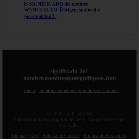
▷ SIGNIFICADO del nombre
WENCESLAO【Origen, santoral y
personalidad】
significado-del-
nombre.nombresquesignifiquen.com
Inicio
nombres femeninos
nombres masculinos
© 2026 significado-del-
nombre.nombresquesignifiquen.com. Todos los derechos
reservados.
Sitemap
|
RSS
|
Política de Cookies
|
Política de Privacidad
|