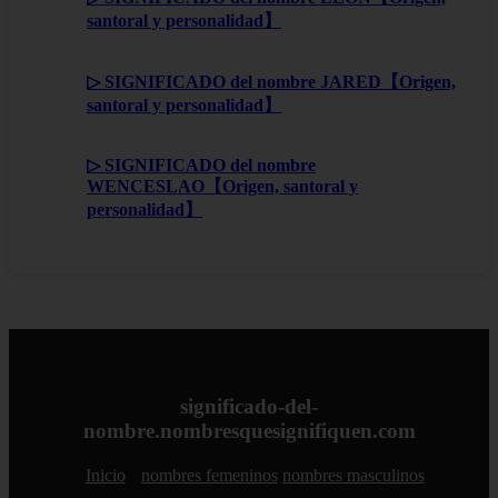
santoral y personalidad】
▷ SIGNIFICADO del nombre JARED【Origen,
santoral y personalidad】
▷ SIGNIFICADO del nombre
WENCESLAO【Origen, santoral y
personalidad】
significado-del-
nombre.nombresquesignifiquen.com
Inicio
nombres femeninos
nombres masculinos