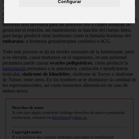
Configurar
las 24 y 48 horas, provocando la expulsión del ovulo o la
ovulación
;
así preparando al endometrio para recibir mayor cantidad de
progesterona para la implantación del
embrión
, cuando se logra la
fecundación del ovocito en el ovario. Al crearse una nueva vida, esta
hormona será necesaria para las primeras dos a cuatro semanas de
gestación el embrión, así manteniendo la función del cuerpo lúteo,
para luego producir otras hormonas como la llamada hormona del
embarazo
; u hormona gonadotropina coriónica o hCG.
Todo este proceso se da en niveles normales de la luteinizante, pero
si es elevada, causa trastornos en el organismo, en una pubertad
prematura puede causar
ovarios poliquísticos
, como producir la
menopausia
prematura o la amenorrea, castración e insuficiencia
testicular,
síndrome de klinefelter
, síndrome de Swyer o síndrome
de Turner, entre otros. En los hombres se le disminuye la cantidad de
los espermatozoides, así como trastornos alimenticios en caso de
ambos sexos.
Derechos de autor
Si cree que algún contenido infringe derechos de autor o propiedad
intelectual, contacte en
bitelchux@yahoo.es
.
Copyright notice
If you believe any content infringes copyright or intellectual