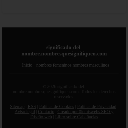
significado-del-
nombre.nombresquesignifiquen.com
Inicio
nombres femeninos
nombres masculinos
© 2026 significado-del-
nombre.nombresquesignifiquen.com. Todos los derechos
reservados.
Sitemap
|
RSS
|
Política de Cookies
|
Política de Privacidad
|
Aviso legal
|
Contacto
|
Creado por 0lemiswebs SEO y
Diseño web
|
Libro sobre Cabañuelas