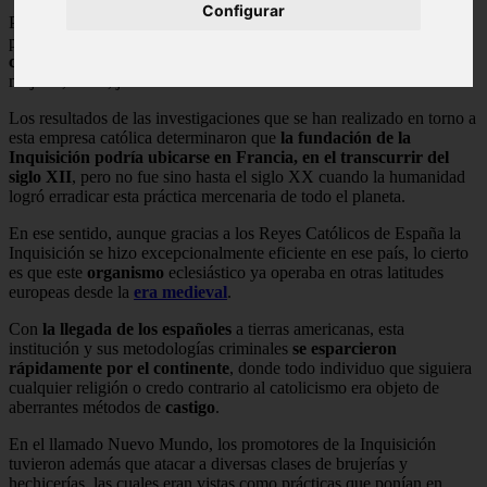
Configurar
Para alcanzar esos fines, esta institución puso en práctica y
perfeccionó una serie de estrategias, métodos y
castigos crueles,
con la finalidad de torturar
, sin distinción alguna, a hombres,
mujeres, niños, jóvenes o ancianos.
Los resultados de las investigaciones que se han realizado en torno a
esta empresa católica determinaron que
la fundación de la
Inquisición podría ubicarse en Francia, en el transcurrir del
siglo XII
, pero no fue sino hasta el siglo XX cuando la humanidad
logró erradicar esta práctica mercenaria de todo el planeta.
En ese sentido, aunque gracias a los Reyes Católicos de España la
Inquisición se hizo excepcionalmente eficiente en ese país, lo cierto
es que este
organismo
eclesiástico ya operaba en otras latitudes
europeas desde la
era medieval
.
Con
la llegada de los españoles
a tierras americanas, esta
institución y sus metodologías criminales
se esparcieron
rápidamente por el continente
, donde todo individuo que siguiera
cualquier religión o credo contrario al catolicismo era objeto de
aberrantes métodos de
castigo
.
En el llamado Nuevo Mundo, los promotores de la Inquisición
tuvieron además que atacar a diversas clases de brujerías y
hechicerías, las cuales eran vistas como prácticas que ponían en