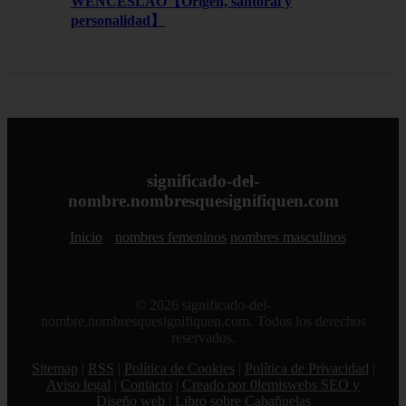
WENCESLAO【Origen, santoral y
personalidad】
significado-del-
nombre.nombresquesignifiquen.com
Inicio
nombres femeninos
nombres masculinos
© 2026 significado-del-
nombre.nombresquesignifiquen.com. Todos los derechos
reservados.
Sitemap
|
RSS
|
Política de Cookies
|
Política de Privacidad
|
Aviso legal
|
Contacto
|
Creado por 0lemiswebs SEO y
Diseño web
|
Libro sobre Cabañuelas