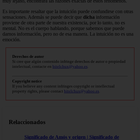
muy lejano, encontrará las razones exactas de estos fenómenos.
Es importante resaltar que la intuición puede confundirse con otras
sensaciones. Además se puede decir que
dicha
información
proviene de otra parte de nuestra existencia, por lo tanto, no es
mental. No es el cuerpo hablando, porque sabemos que puede
darnos información, pero no de esa manera. La intuición no es una
emoción.
Derechos de autor
Si cree que algún contenido infringe derechos de autor o propiedad
intelectual, contacte en
bitelchux@yahoo.es
.
Copyright notice
If you believe any content infringes copyright or intellectual
property rights, please contact
bitelchux@yahoo.es
.
Relaccionados
Significado de Amós y origen | Significado de