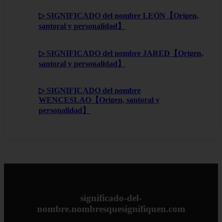
▷ SIGNIFICADO del nombre LEÓN【Origen,
santoral y personalidad】
▷ SIGNIFICADO del nombre JARED【Origen,
santoral y personalidad】
▷ SIGNIFICADO del nombre
WENCESLAO【Origen, santoral y
personalidad】
significado-del-
nombre.nombresquesignifiquen.com