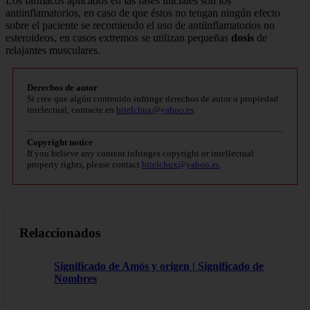
Los fármacos aplicados en las fases iniciales son los
antiinflamatorios, en caso de que éstos no tengan ningún efecto
sobre el paciente se recomiendo el uso de antiinflamatorios no
esteroideos, en casos extremos se utilizan pequeñas
dosis
de
relajantes musculares.
Derechos de autor
Si cree que algún contenido infringe derechos de autor o propiedad
intelectual, contacte en
bitelchux@yahoo.es
.
Copyright notice
If you believe any content infringes copyright or intellectual
property rights, please contact
bitelchux@yahoo.es
.
Relaccionados
Significado de Amós y origen | Significado de
Nombres